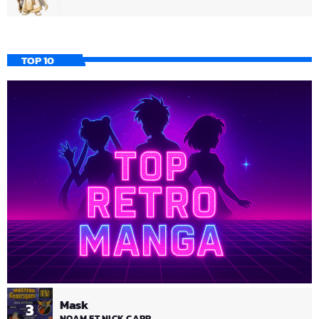
TOP 10
Mask
3
NOAM ET NICK CARR