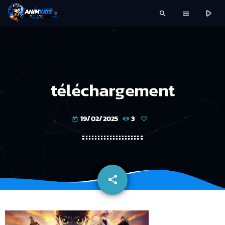
play_arrow
search
menu
téléchargement
19/02/2025
3
today
share
email