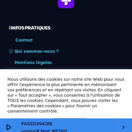
ℹ️ INFOS PRATIQUES
✉️
Contact
🦊
Qui sommes-nous ?
📄
Mentions légales
🔒
Confidentialité
Nous utilisons des cookies sur notre site Web pour vous
offrir l'expérience la plus pertinente en mémorisant
🛡️
RGPD
vos préférences et en répétant vos visites. En cliquant
sur « Tout accepter », vous consentez à l'utilisation de
Copyright © 2026 Animkids. Tous droits réservés.
TOUS les cookies. Cependant, vous pouvez visiter les
« Paramètres des cookies » pour fournir un
consentement contrôlé.
Paramètres Cookie
Tout accepter
PASSIONAIRE
play_arrow
keyboard_arrow_right
yanagiP feat. MEIKO