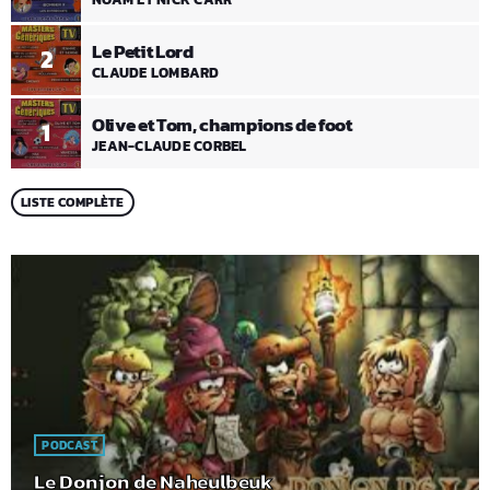
Le Petit Lord
2
CLAUDE LOMBARD
Olive et Tom, champions de foot
1
JEAN-CLAUDE CORBEL
LISTE COMPLÈTE
PODCAST
Le Donjon de Naheulbeuk