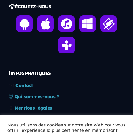
🎧 ÉCOUTEZ-NOUS
ℹ️ INFOS PRATIQUES
✉️
Contact
🦊
Qui sommes-nous ?
📄
Mentions légales
🔒
Confidentialité
Nous utilisons des cookies sur notre site Web pour vous
offrir l'expérience la plus pertinente en mémorisant
🛡️
RGPD