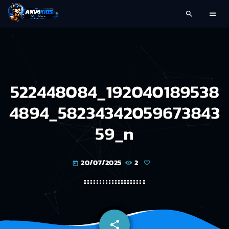
search
menu
522448084_192040189538
4894_58234342059673843
59_n
20/07/2025
2
today
share
email