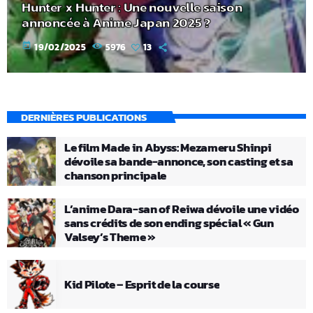
Hunter x Hunter : Une nouvelle saison
annoncée à Anime Japan 2025 ?
today
19/02/2025
5976
13
DERNIÈRES PUBLICATIONS
Le film Made in Abyss: Mezameru Shinpi
dévoile sa bande-annonce, son casting et sa
chanson principale
L’anime Dara-san of Reiwa dévoile une vidéo
sans crédits de son ending spécial « Gun
Valsey’s Theme »
Kid Pilote – Esprit de la course