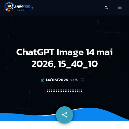
search
menu
ChatGPT Image 14 mai
2026, 15_40_10
14/05/2026
5
today
share
email