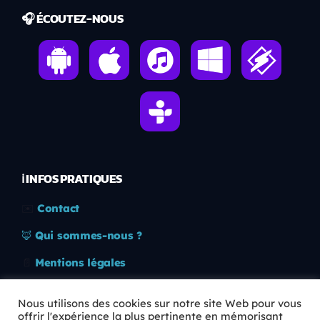
🎧 ÉCOUTEZ-NOUS
ℹ️ INFOS PRATIQUES
✉️
Contact
🦊
Qui sommes-nous ?
📄
Mentions légales
🔒
Confidentialité
Nous utilisons des cookies sur notre site Web pour vous
offrir l'expérience la plus pertinente en mémorisant
🛡️
RGPD