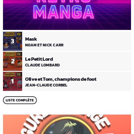
Mask
3
NOAM ET NICK CARR
Le Petit Lord
2
CLAUDE LOMBARD
Olive et Tom, champions de foot
1
JEAN-CLAUDE CORBEL
LISTE COMPLÈTE