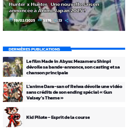
Hunter x Hunter : Une nouvelle saison
annoncée à Anime Japan 2025 ?
today
19/02/2025
5976
13
DERNIÈRES PUBLICATIONS
Le film Made in Abyss: Mezameru Shinpi
dévoile sa bande-annonce, son casting et sa
chanson principale
L’anime Dara-san of Reiwa dévoile une vidéo
sans crédits de son ending spécial « Gun
Valsey’s Theme »
Kid Pilote – Esprit de la course