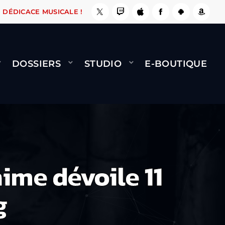
A LE FAIT !
NAMI
BERNARD MINET - FLY (G
DÉDICACE MUSICALE !
DOSSIERS
STUDIO
E-BOUTIQUE
anime dévoile 11
g