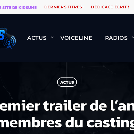
 DE KIDSUNE
WARÉTRO
ORANGE ROAD QUI PASSE, Ç
DERNIERS TITRES !
DÉDICACE ÉCRIT !
ACTUS
VOICELINE
RADIOS
ACTUS
remier trailer de l’
membres du castin