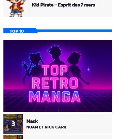
Kid Pirate – Esprit des 7 mers
TOP 10
Mask
3
NOAM ET NICK CARR