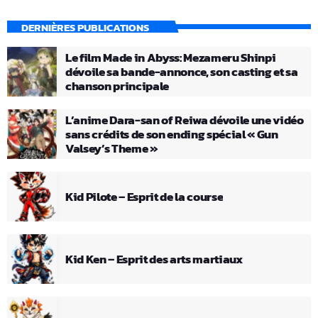
DERNIÈRES PUBLICATIONS
Le film Made in Abyss: Mezameru Shinpi
dévoile sa bande-annonce, son casting et sa
chanson principale
L’anime Dara-san of Reiwa dévoile une vidéo
sans crédits de son ending spécial « Gun
Valsey’s Theme »
Kid Pilote – Esprit de la course
Kid Ken – Esprit des arts martiaux