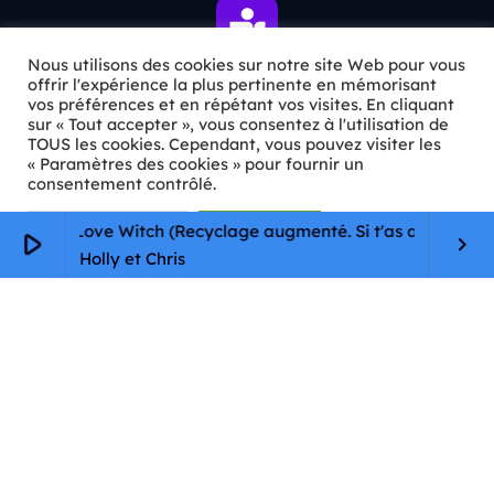
Nous utilisons des cookies sur notre site Web pour vous
offrir l'expérience la plus pertinente en mémorisant
vos préférences et en répétant vos visites. En cliquant
sur « Tout accepter », vous consentez à l'utilisation de
ℹ️ INFOS PRATIQUES
TOUS les cookies. Cependant, vous pouvez visiter les
« Paramètres des cookies » pour fournir un
✉️
Contact
consentement contrôlé.
🦊
Qui sommes-nous ?
Paramètres Cookie
Tout accepter
 : The Love Witch (Recyclage augmenté. Si t'as aimé Obsession
play_arrow
keyboard_arrow_right
📄
Mentions légales
Holly et Chris
🔒
Confidentialité
🛡️
RGPD
Copyright © 2026 Animkids. Tous droits réservés.