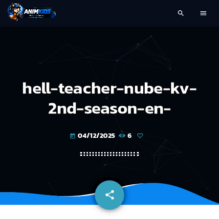
search
menu
hell-teacher-nube-kv-
2nd-season-en-
04/12/2025
6
today
share
email