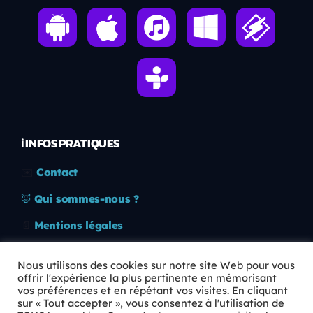
ℹ️ INFOS PRATIQUES
✉️
Contact
🦊
Qui sommes-nous ?
📄
Mentions légales
🔒
Confidentialité
Nous utilisons des cookies sur notre site Web pour vous
offrir l'expérience la plus pertinente en mémorisant
🛡️
RGPD
vos préférences et en répétant vos visites. En cliquant
sur « Tout accepter », vous consentez à l'utilisation de
Copyright © 2026 Animkids. Tous droits réservés.