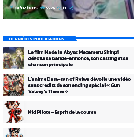
today
19/02/2025
5976
13
DERNIÈRES PUBLICATIONS
Le film Made in Abyss: Mezameru Shinpi
dévoile sa bande-annonce, son casting et sa
chanson principale
L’anime Dara-san of Reiwa dévoile une vidéo
sans crédits de son ending spécial « Gun
Valsey’s Theme »
Kid Pilote – Esprit de la course