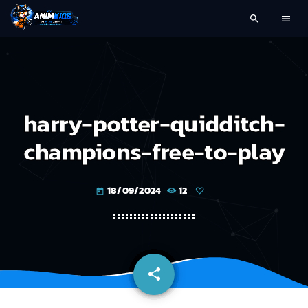
search
menu
harry-potter-quidditch-
champions-free-to-play
18/09/2024
12
today
share
email