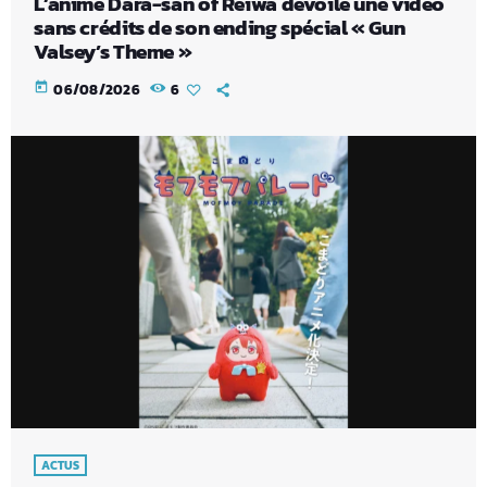
L’anime Dara-san of Reiwa dévoile une vidéo
sans crédits de son ending spécial « Gun
Valsey’s Theme »
today
06/08/2026
6
ACTUS