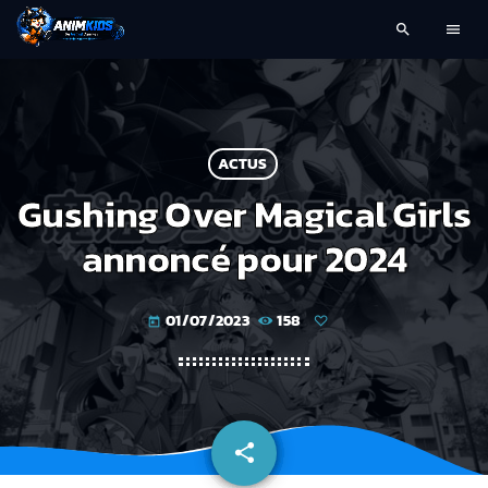
search
menu
ACTUS
Gushing Over Magical Girls
annoncé pour 2024
01/07/2023
158
today
share
email