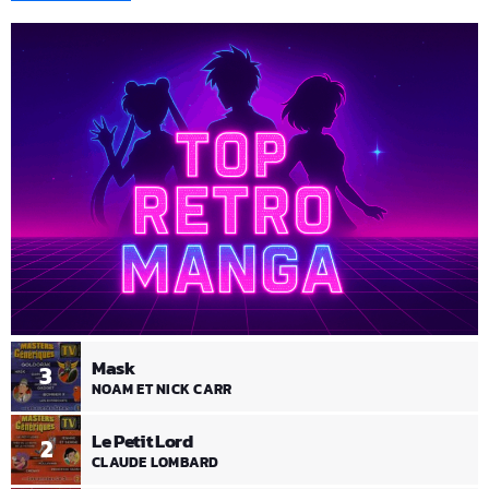
Mask
3
NOAM ET NICK CARR
Le Petit Lord
2
CLAUDE LOMBARD