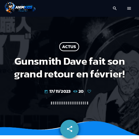
search
menu
ACTUS
Gunsmith Dave fait son
grand retour en février!
17/11/2023
20
today
share
email