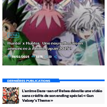
ACTUS
Hunter x Hunter : Une nouvelle saison
annoncée à Anime Japan 2025 ?
today
19/02/2025
5975
13
DERNIÈRES PUBLICATIONS
L’anime Dara-san of Reiwa dévoile une vidéo
sans crédits de son ending spécial « Gun
Valsey’s Theme »