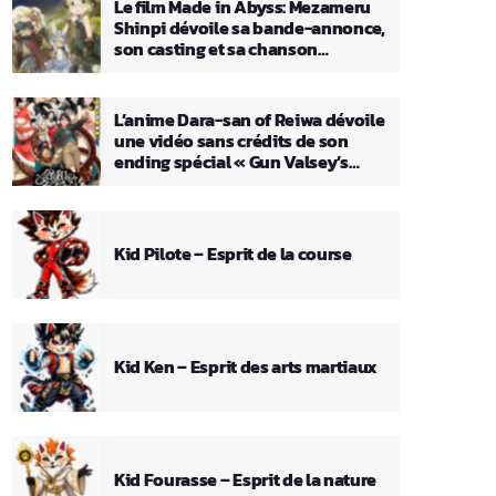
Le film Made in Abyss: Mezameru
Shinpi dévoile sa bande-annonce,
son casting et sa chanson
principale
L’anime Dara-san of Reiwa dévoile
une vidéo sans crédits de son
ending spécial « Gun Valsey’s
Theme »
Kid Pilote – Esprit de la course
Kid Ken – Esprit des arts martiaux
Kid Fourasse – Esprit de la nature