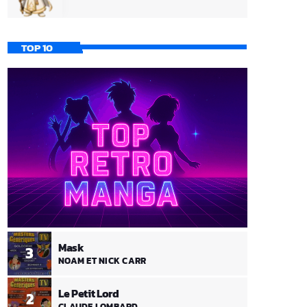
TOP 10
Mask
3
NOAM ET NICK CARR
Le Petit Lord
2
CLAUDE LOMBARD