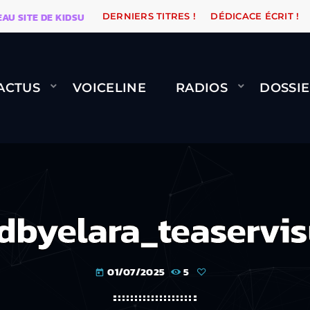
ITE DE KIDSUNE
WARÉTRO
ORANGE ROAD QUI PASS
DERNIERS TITRES !
DÉDICACE ÉCRIT !
ACTUS
VOICELINE
RADIOS
DOSSIE
dbyelara_teaservis
01/07/2025
5
today