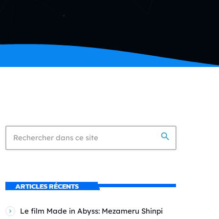
search
ARTICLES RÉCENTS
Le film Made in Abyss: Mezameru Shinpi