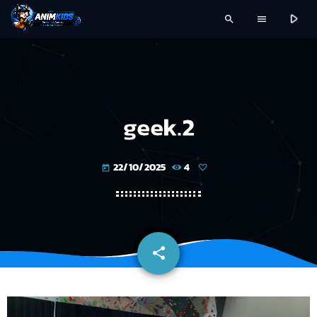
play_arrow
search
menu
geek.2
22/10/2025
4
today
share
email