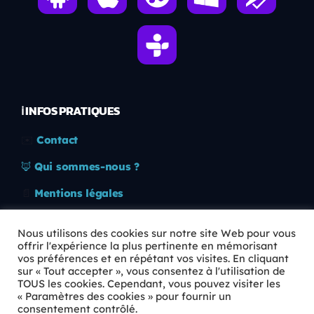
ℹ️ INFOS PRATIQUES
✉️
Contact
🦊
Qui sommes-nous ?
📄
Mentions légales
🔒
Confidentialité
Nous utilisons des cookies sur notre site Web pour vous
offrir l'expérience la plus pertinente en mémorisant
🛡️
RGPD
vos préférences et en répétant vos visites. En cliquant
sur « Tout accepter », vous consentez à l'utilisation de
Copyright © 2026 Animkids. Tous droits réservés.
TOUS les cookies. Cependant, vous pouvez visiter les
« Paramètres des cookies » pour fournir un
consentement contrôlé.