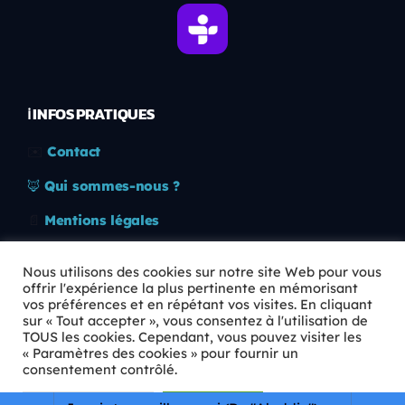
ℹ️ INFOS PRATIQUES
✉️
Contact
🦊
Qui sommes-nous ?
📄
Mentions légales
🔒
Confidentialité
Nous utilisons des cookies sur notre site Web pour vous
offrir l'expérience la plus pertinente en mémorisant
🛡️
RGPD
vos préférences et en répétant vos visites. En cliquant
sur « Tout accepter », vous consentez à l'utilisation de
Copyright © 2026 Animkids. Tous droits réservés.
TOUS les cookies. Cependant, vous pouvez visiter les
« Paramètres des cookies » pour fournir un
consentement contrôlé.