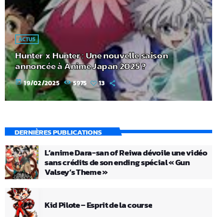
ACTUS
Hunter x Hunter : Une nouvelle saison
annoncée à Anime Japan 2025 ?
today
19/02/2025
5975
13
DERNIÈRES PUBLICATIONS
L’anime Dara-san of Reiwa dévoile une vidéo
sans crédits de son ending spécial « Gun
Valsey’s Theme »
Kid Pilote – Esprit de la course