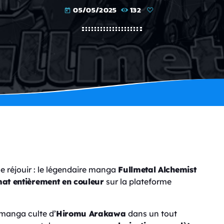
05/05/2025
132
today
e réjouir : le légendaire manga
Fullmetal Alchemist
at entièrement en couleur
sur la plateforme
 manga culte d’
Hiromu Arakawa
dans un tout