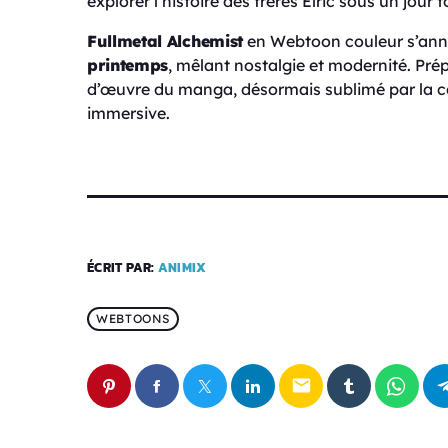
explorer l’histoire des frères Elric sous un jou
Fullmetal Alchemist
en Webtoon couleur s’a
printemps
, mêlant nostalgie et modernité. Pré
d’œuvre du manga, désormais sublimé par la co
immersive.
ÉCRIT PAR:
ANIMIX
WEBTOONS
email