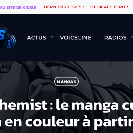
E DE KIDSUNE
WARÉTRO
ORANGE ROAD QUI PASSE, 
DERNIERS TITRES !
DÉDICACE ÉCRIT !
ACTUS
VOICELINE
RADIOS
MANGAS
hemist : le manga cu
en couleur à partir