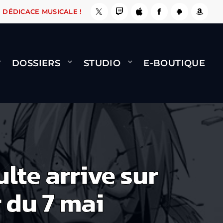
ÇA LE FAIT !
NAMI
BERNARD MINET - FLY (G
DÉDICACE MUSICALE !
DOSSIERS
STUDIO
E-BOUTIQUE
lte arrive sur
 du 7 mai