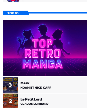
TOP 10
Mask
3
NOAM ET NICK CARR
Le Petit Lord
2
CLAUDE LOMBARD