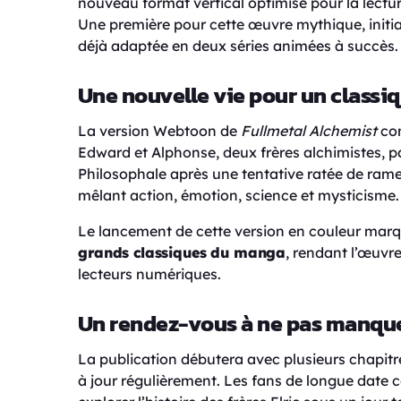
nouveau format vertical optimisé pour la lect
Une première pour cette œuvre mythique, initial
déjà adaptée en deux séries animées à succès.
Une nouvelle vie pour un classi
La version Webtoon de
Fullmetal Alchemist
con
Edward et Alphonse, deux frères alchimistes, pa
Philosophale après une tentative ratée de rame
mêlant action, émotion, science et mysticisme.
Le lancement de cette version en couleur mar
grands classiques du manga
, rendant l’œuvr
lecteurs numériques.
Un rendez-vous à ne pas manqu
La publication débutera avec plusieurs chapitre
à jour régulièrement. Les fans de longue date