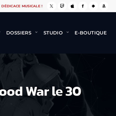
E, ÇA LE FAIT !
NAMI
BERNARD MINET - FLY
DÉDICACE MUSICALE !
DOSSIERS
STUDIO
E-BOUTIQUE
ood War le 30