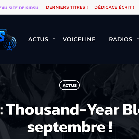
ITE DE KIDSUNE
WARÉTRO
ORANGE ROAD QUI PASS
DERNIERS TITRES !
DÉDICACE ÉCRIT !
ACTUS
VOICELINE
RADIOS
ACTUS
h: Thousand-Year Bl
septembre !