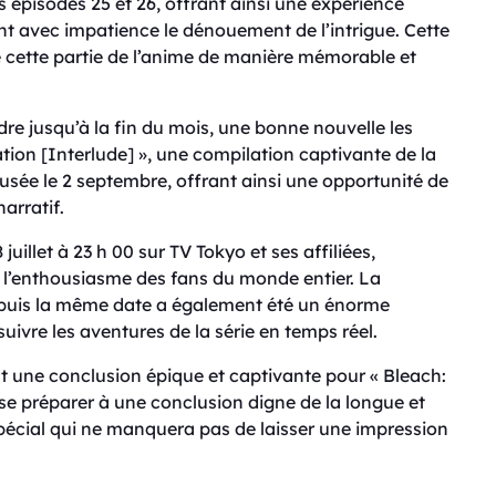
 épisodes 25 et 26, offrant ainsi une expérience
nt avec impatience le dénouement de l’intrigue. Cette
 cette partie de l’anime de manière mémorable et
re jusqu’à la fin du mois, une bonne nouvelle les
ion [Interlude] », une compilation captivante de la
fusée le 2 septembre, offrant ainsi une opportunité de
narratif.
uillet à 23 h 00 sur TV Tokyo et ses affiliées,
 l’enthousiasme des fans du monde entier. La
depuis la même date a également été un énorme
ivre les aventures de la série en temps réel.
 une conclusion épique et captivante pour « Bleach:
e préparer à une conclusion digne de la longue et
pécial qui ne manquera pas de laisser une impression