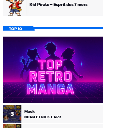
Kid Pirate – Esprit des 7 mers
TOP 10
Mask
3
NOAM ET NICK CARR