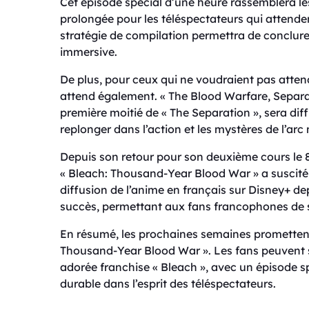
Cet épisode spécial d’une heure rassemblera les
prolongée pour les téléspectateurs qui attende
stratégie de compilation permettra de conclure
immersive.
De plus, pour ceux qui ne voudraient pas attend
attend également. « The Blood Warfare, Separat
première moitié de « The Separation », sera dif
replonger dans l’action et les mystères de l’arc 
Depuis son retour pour son deuxième cours le 8 j
« Bleach: Thousand-Year Blood War » a suscité
diffusion de l’anime en français sur Disney+ 
succès, permettant aux fans francophones de su
En résumé, les prochaines semaines promettent
Thousand-Year Blood War ». Les fans peuvent s
adorée franchise « Bleach », avec un épisode s
durable dans l’esprit des téléspectateurs.