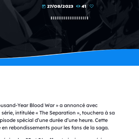
27/08/2023
41
today
Thousand-Year Blood War » a annoncé avec
série, intitulée « The Separation », touchera à sa
pisode spécial d’une durée d’une heure. Cette
 en rebondissements pour les fans de la saga.