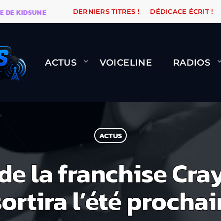
 KIDSUNE
WARÉTRO
ORANGE ROAD QUI PASSE, ÇA L
DERNIERS TITRES !
DÉDICACE ÉCRIT !
ACTUS
VOICELINE
RADIOS
ACTUS
de la franchise Cr
sortira l’été prochai