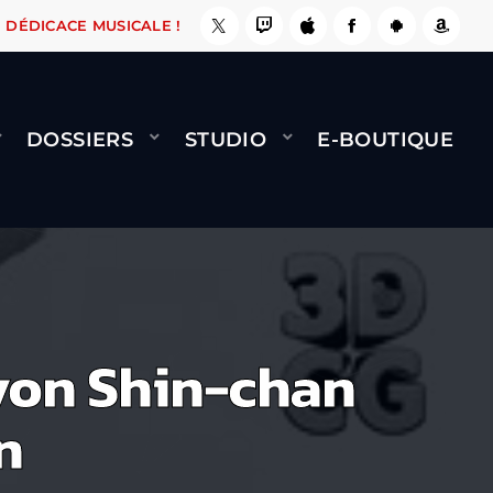
E FAIT !
NAMI
BERNARD MINET - FLY (GÉNÉR
DÉDICACE MUSICALE !
DOSSIERS
STUDIO
E-BOUTIQUE
ayon Shin-chan
n