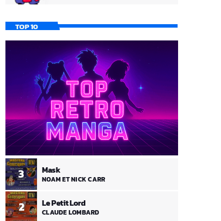
TOP 10
Mask
3
NOAM ET NICK CARR
Le Petit Lord
2
CLAUDE LOMBARD