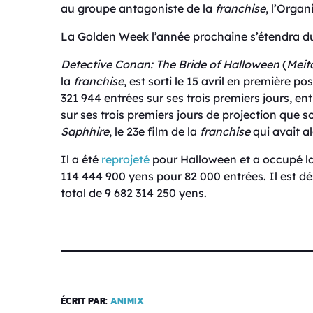
au groupe antagoniste de la
franchise
, l’Organ
La Golden Week l’année prochaine s’étendra du 
Detective Conan: The Bride of Halloween
(
Meit
la
franchise
, est sorti le 15 avril en première p
321 944 entrées sur ses trois premiers jours, en
sur ses trois premiers jours de projection que 
Saphhire
, le 23e film de la
franchise
qui avait a
Il a été
reprojeté
pour Halloween et a occupé la 
114 444 900 yens pour 82 000 entrées. Il est dés
total de 9 682 314 250 yens.
ÉCRIT PAR:
ANIMIX