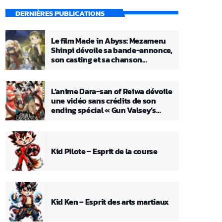
DERNIÈRES PUBLICATIONS
Le film Made in Abyss: Mezameru
Shinpi dévoile sa bande-annonce,
son casting et sa chanson
principale
L’anime Dara-san of Reiwa dévoile
une vidéo sans crédits de son
ending spécial « Gun Valsey’s
Theme »
Kid Pilote – Esprit de la course
Kid Ken – Esprit des arts martiaux