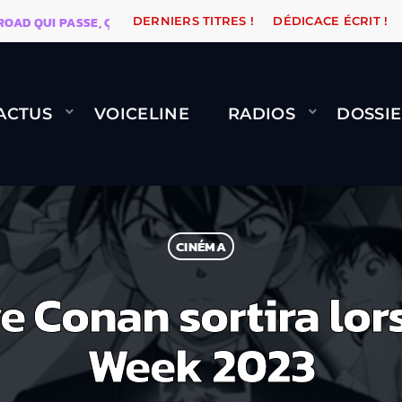
I PASSE, ÇA LE FAIT !
NAMI
BERNARD MINET
DERNIERS TITRES !
DÉDICACE ÉCRIT !
ACTUS
VOICELINE
RADIOS
DOSSIE
CINÉMA
e Conan sortira lor
Week 2023