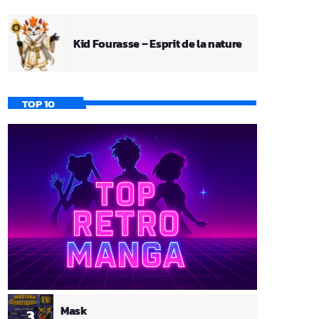
Kid Fourasse – Esprit de la nature
TOP 10
Mask
3