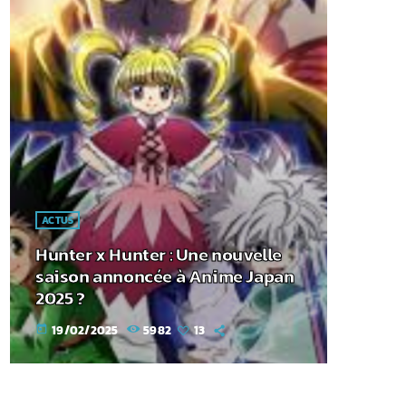
ACTUS
Hunter x Hunter : Une nouvelle
saison annoncée à Anime Japan
2025 ?
19/02/2025
5982
13
today