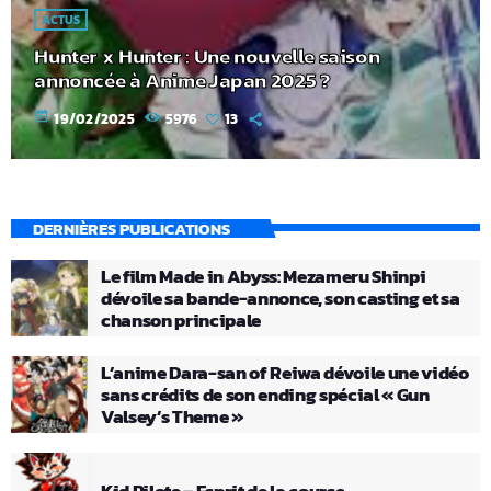
ACTUS
Hunter x Hunter : Une nouvelle saison
annoncée à Anime Japan 2025 ?
today
19/02/2025
5976
13
DERNIÈRES PUBLICATIONS
Le film Made in Abyss: Mezameru Shinpi
dévoile sa bande-annonce, son casting et sa
chanson principale
L’anime Dara-san of Reiwa dévoile une vidéo
sans crédits de son ending spécial « Gun
Valsey’s Theme »
Kid Pilote – Esprit de la course