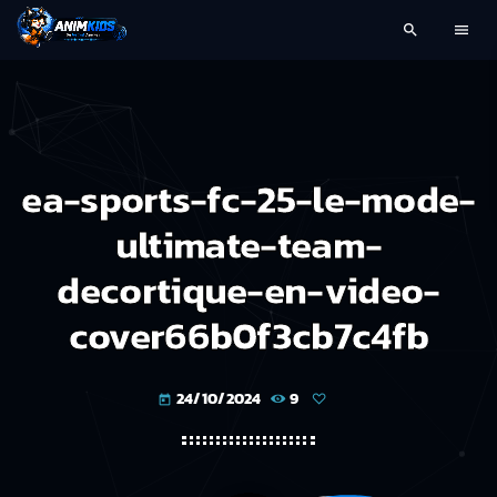
search
menu
ea-sports-fc-25-le-mode-
ultimate-team-
decortique-en-video-
cover66b0f3cb7c4fb
24/10/2024
9
today