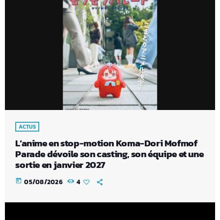
ACTUS
L’anime en stop-motion Koma-Dori Mofmof
Parade dévoile son casting, son équipe et une
sortie en janvier 2027
today
05/08/2026
4