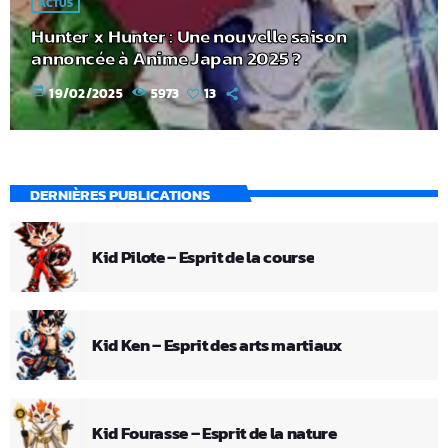
ACTUS
Hunter x Hunter : Une nouvelle saison
annoncée à Anime Japan 2025 ?
today
19/02/2025
5973
13
DERNIÈRES PUBLICATIONS
Kid Pilote – Esprit de la course
Kid Ken – Esprit des arts martiaux
Kid Fourasse – Esprit de la nature