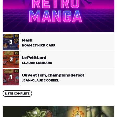
Mask
3
NOAM ET NICK CARR
Le Petit Lord
2
CLAUDE LOMBARD
Olive et Tom, champions de foot
1
JEAN-CLAUDE CORBEL
LISTE COMPLÈTE