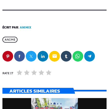
ÉCRIT PAR:
ANIMIX
ANIME
email
RATE IT
ARTICLES SIMILAIRES