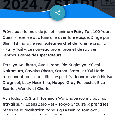
share
email
Prévu pour le mois de juillet, l’anime « Fairy Tail: 100 Years
Quest » réserve aux fans une aventure épique. Dirigé par
Shinji Ishihara, le réalisateur en chef de l’anime original
« Fairy Tail », ce nouveau projet promet de raviver
l’enthousiasme des spectateurs.
Tetsuya Kakihara, Aya Hirano, Rie Kugimiya, Yūichi
Nakamura, Sayaka Ōhara, Satomi Satou, et Yui Horie
reprennent tous leurs rôles respectifs, donnant vie à Natsu
Dragneel, Lucy Heartfilia, Happy, Gray Fullbuster, Erza
Scarlet, Wendy et Charle.
Au studio J.C. Staff, Toshinori Watanabe (connu pour son
travail sur « Edens Zero » et « Tokyo Ghoul:re ») prend les
rênes de la réalisation, tandis qu’Atsuhiro Tomioka,