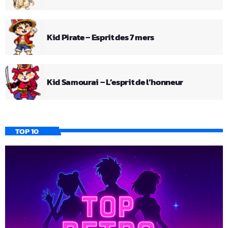
Kid Pirate – Esprit des 7 mers
Kid Samourai – L’esprit de l’honneur
TOP 10