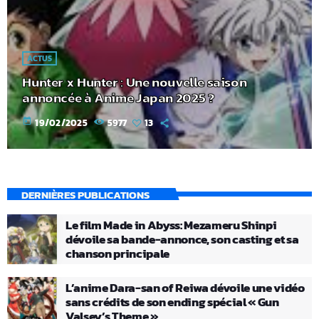
ACTUS
Hunter x Hunter : Une nouvelle saison
annoncée à Anime Japan 2025 ?
today
19/02/2025
5977
13
DERNIÈRES PUBLICATIONS
Le film Made in Abyss: Mezameru Shinpi
dévoile sa bande-annonce, son casting et sa
chanson principale
L’anime Dara-san of Reiwa dévoile une vidéo
sans crédits de son ending spécial « Gun
Valsey’s Theme »