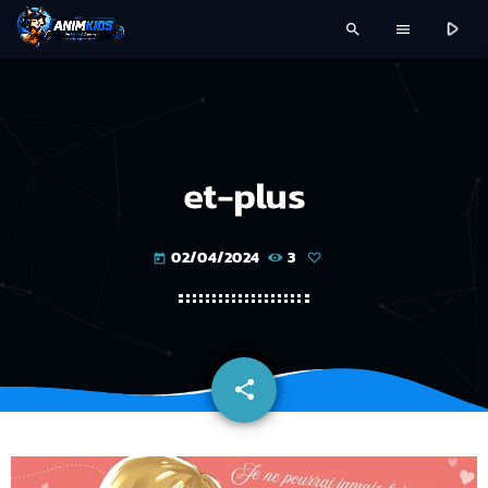
play_arrow
search
menu
et-plus
02/04/2024
3
today
share
email