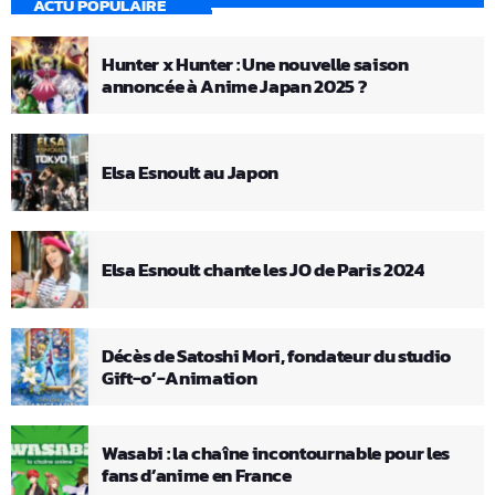
ACTU POPULAIRE
Hunter x Hunter : Une nouvelle saison
annoncée à Anime Japan 2025 ?
Elsa Esnoult au Japon
Elsa Esnoult chante les JO de Paris 2024
Décès de Satoshi Mori, fondateur du studio
Gift-o’-Animation
Wasabi : la chaîne incontournable pour les
fans d’anime en France