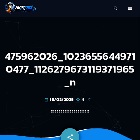
search
menu
475962026_1023655644971
0477_1126279673119371965
_n
19/02/2025
4
today
share
email