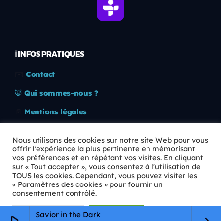
ℹ️ INFOS PRATIQUES
✉️
Contact
🦊
Qui sommes-nous ?
📄
Mentions légales
🔒
Confidentialité
Nous utilisons des cookies sur notre site Web pour vous
offrir l'expérience la plus pertinente en mémorisant
🛡️
RGPD
vos préférences et en répétant vos visites. En cliquant
sur « Tout accepter », vous consentez à l'utilisation de
Copyright © 2026 Animkids. Tous droits réservés.
TOUS les cookies. Cependant, vous pouvez visiter les
« Paramètres des cookies » pour fournir un
consentement contrôlé.
Paramètres Cookie
Tout accepter
Savior in the Dark
play_arrow
keyboard_arrow_right