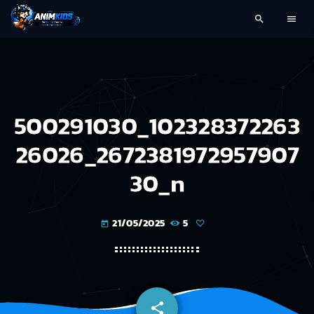
search
menu
500291030_102328372263
26026_2672381972957907
30_n
21/05/2025
5
today
share
email