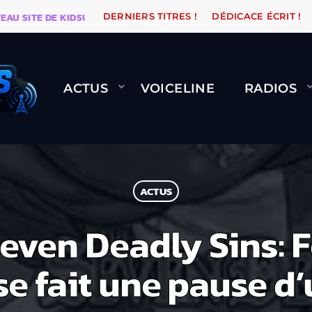
SITE DE KIDSUNE
WARÉTRO
ORANGE ROAD QUI PASS
DERNIERS TITRES !
DÉDICACE ÉCRIT !
ACTUS
VOICELINE
RADIOS
ACTUS
even Deadly Sins: F
e fait une pause d