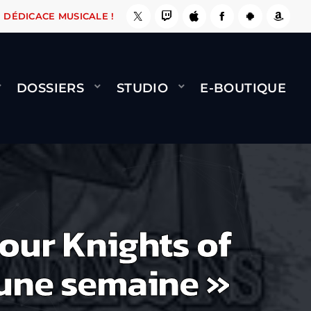
E, ÇA LE FAIT !
NAMI
BERNARD MINET - FLY
DÉDICACE MUSICALE !
DOSSIERS
STUDIO
E-BOUTIQUE
our Knights of
’une semaine »