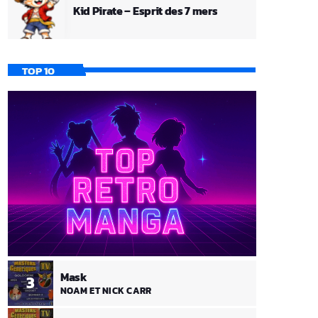
Kid Pirate – Esprit des 7 mers
TOP 10
Mask
3
NOAM ET NICK CARR