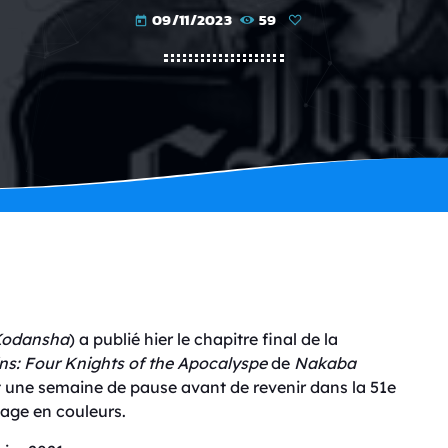
09/11/2023
59
today
odansha
) a publié hier le chapitre final de la
ns
: Four Knights of the Apocalyspe
de
Nakaba
ait une semaine de pause avant de revenir dans la 51e
page en couleurs.