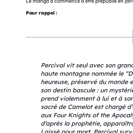
Le manga a commencé à être prépublié en janv
Pour rappel :
Percival vit seul avec son gra
haute montagne nommée le “Doi
heureuse, préservé du monde ext
son destin bascule : un mystéri
prend violemment à lui et à son
sacré de Camelot est chargé d’
aux Four Knights of the Apocal
d’après la prophétie, apparaîtr
Laissé pour mort, Percival survi