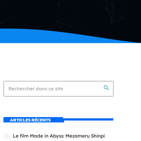
search
ARTICLES RÉCENTS
Le film Made in Abyss: Mezameru Shinpi