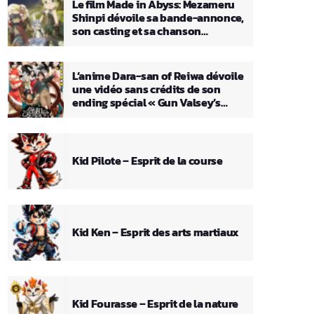
Le film Made in Abyss: Mezameru
Shinpi dévoile sa bande-annonce,
son casting et sa chanson
principale
L’anime Dara-san of Reiwa dévoile
une vidéo sans crédits de son
ending spécial « Gun Valsey’s
Theme »
Kid Pilote – Esprit de la course
Kid Ken – Esprit des arts martiaux
Kid Fourasse – Esprit de la nature