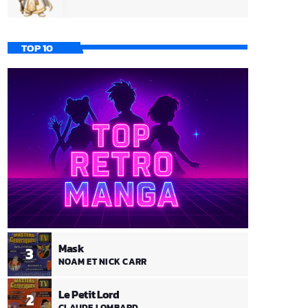
TOP 10
Mask
3
NOAM ET NICK CARR
Le Petit Lord
2
CLAUDE LOMBARD