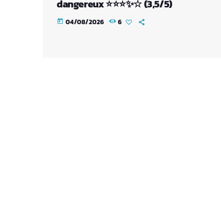
dangereux ⭐⭐⭐✨☆ (3,5/5)
04/08/2026
6
today