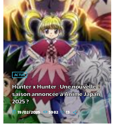
ACTUS
Hunter x Hunter : Une nouvelle
saison annoncée à Anime Japan
2025 ?
19/02/2025
5982
13
today