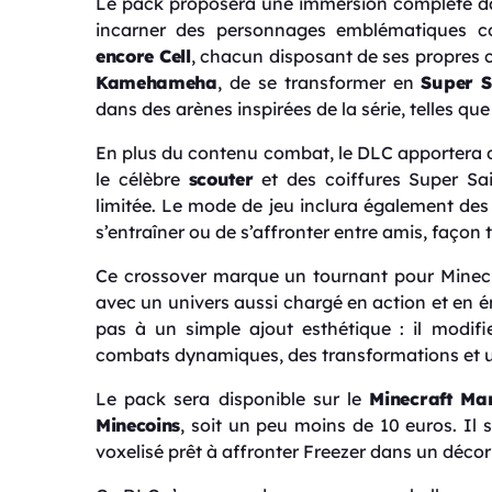
Le pack proposera une immersion complète da
incarner des personnages emblématiques
encore Cell
, chacun disposant de ses propres ca
Kamehameha
, de se transformer en
Super S
dans des arènes inspirées de la série, telles que
En plus du contenu combat, le DLC apportera
le célèbre
scouter
et des coiffures Super Sa
limitée. Le mode de jeu inclura également de
s’entraîner ou de s’affronter entre amis, façon 
Ce crossover marque un tournant pour Minecra
avec un univers aussi chargé en action et en é
pas à un simple ajout esthétique : il modifi
combats dynamiques, des transformations et u
Le pack sera disponible sur le
Minecraft Ma
Minecoins
, soit un peu moins de 10 euros. I
voxelisé prêt à affronter Freezer dans un décor