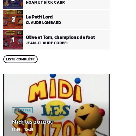
NOAM ET NICK CARR
Le Petit Lord
2
CLAUDE LOMBARD
Olive et Tom, champions de foot
1
JEAN-CLAUDE CORBEL
LISTE COMPLÈTE
LIFESTYLE
Midi les zouzou
12:15 - 12:45