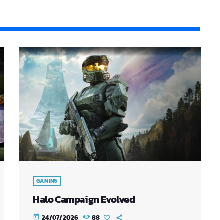
GAMING
Halo Campaign Evolved
24/07/2026
88
today