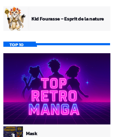
Kid Fourasse – Esprit de la nature
TOP 10
Mask
3