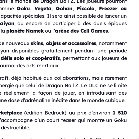
ns le monde de Dragon Ball Z. Les joueurs pourront
 comme
Goku, Vegeta, Gohan, Piccolo, Freezer ou
pacités spéciales. Il sera ainsi possible de lancer un
aiyan
, ou encore de participer à des duels épiques
 la
planète Namek
ou l’
arène des Cell Games
.
 de nouveaux
skins, objets et accessoires
, notamment
iyan disponibles gratuitement pendant une période
s
défis solo et coopératifs
, permettant aux joueurs de
tournoi des arts martiaux.
ft, déjà habitué aux collaborations, mais rarement
nergie que celui de Dragon Ball Z. Le DLC ne se limite
e réellement la façon de jouer, en introduisant des
ne dose d’adrénaline inédite dans le monde cubique.
rketplace
(édition Bedrock) au prix d’environ
1 510
l s’accompagne d’un court teaser qui montre un Goku
 destructible.