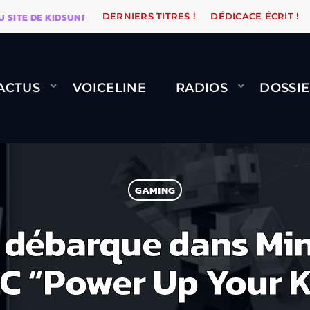
 DE KIDSUNE
WARÉTRO
ORANGE ROAD QUI PASSE, 
DERNIERS TITRES !
DÉDICACE ÉCRIT !
ACTUS
VOICELINE
RADIOS
DOSSIE
GAMING
 débarque dans Min
C “Power Up Your Ki