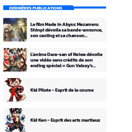
DERNIÈRES PUBLICATIONS
Le film Made in Abyss: Mezameru
Shinpi dévoile sa bande-annonce,
son casting et sa chanson
principale
L’anime Dara-san of Reiwa dévoile
une vidéo sans crédits de son
ending spécial « Gun Valsey’s
Theme »
Kid Pilote – Esprit de la course
Kid Ken – Esprit des arts martiaux