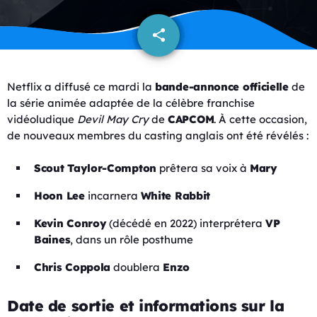
share
email
Netflix a diffusé ce mardi la
bande-annonce officielle
de
la série animée adaptée de la célèbre franchise
vidéoludique
Devil May Cry
de
CAPCOM
. À cette occasion,
de nouveaux membres du casting anglais ont été révélés :
Scout Taylor-Compton
prêtera sa voix à
Mary
Hoon Lee
incarnera
White Rabbit
Kevin Conroy
(décédé en 2022) interprétera
VP
Baines
, dans un rôle posthume
Chris Coppola
doublera
Enzo
Date de sortie et informations sur la