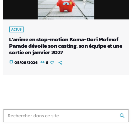
ACTUS
L’anime en stop-motion Koma-Dori Mofmof
Parade dévoile son casting, son équipe et une
sortie en janvier 2027
today
05/08/2026
8
search