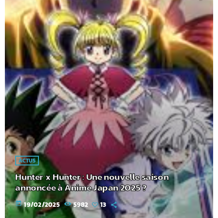
ACTUS
Hunter x Hunter : Une nouvelle saison
annoncée à Anime Japan 2025 ?
today
19/02/2025
5982
13