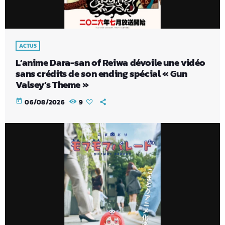
ACTUS
L’anime Dara-san of Reiwa dévoile une vidéo
sans crédits de son ending spécial « Gun
Valsey’s Theme »
today
06/08/2026
9