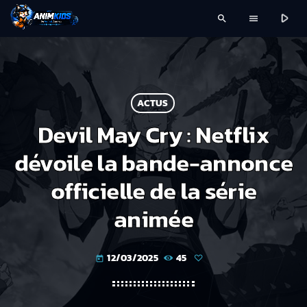
play_arrow
search
menu
ACTUS
Devil May Cry : Netflix
dévoile la bande-annonce
officielle de la série
animée
12/03/2025
45
today