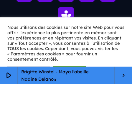
Nous utilisons des cookies sur notre site Web pour vous
offrir l'expérience la plus pertinente en mémorisant
vos préférences et en répétant vos visites. En cliquant
ℹ️ INFOS PRATIQUES
sur « Tout accepter », vous consentez à l'utilisation de
TOUS les cookies. Cependant, vous pouvez visiter les
« Paramètres des cookies » pour fournir un
✉️
Contact
consentement contrôlé.
🦊
Qui sommes-nous ?
Paramètres Cookie
Tout accepter
Brigitte Winstel - Maya l'abeille
play_arrow
keyboard_arrow_right
📄
Mentions légales
Nadine Delanoй
🔒
Confidentialité
🛡️
RGPD
Copyright © 2026 Animkids. Tous droits réservés.