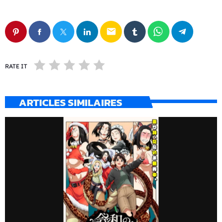
email
RATE IT
ARTICLES SIMILAIRES