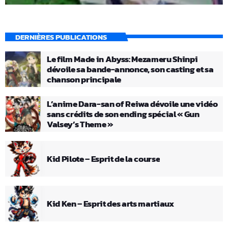
DERNIÈRES PUBLICATIONS
Le film Made in Abyss: Mezameru Shinpi
dévoile sa bande-annonce, son casting et sa
chanson principale
L’anime Dara-san of Reiwa dévoile une vidéo
sans crédits de son ending spécial « Gun
Valsey’s Theme »
Kid Pilote – Esprit de la course
Kid Ken – Esprit des arts martiaux