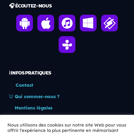
🎧 ÉCOUTEZ-NOUS
ℹ️ INFOS PRATIQUES
✉️
Contact
🦊
Qui sommes-nous ?
📄
Mentions légales
🔒
Confidentialité
Nous utilisons des cookies sur notre site Web pour vous
offrir l'expérience la plus pertinente en mémorisant
🛡️
RGPD