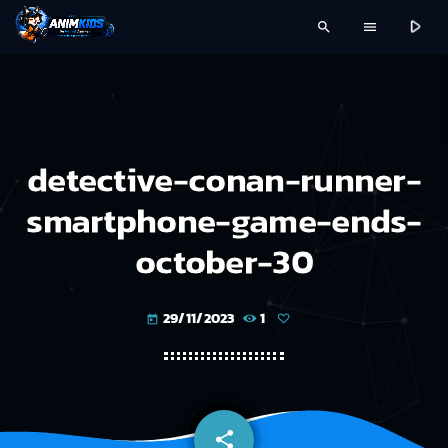
play_arrow
search
menu
detective-conan-runner-
smartphone-game-ends-
october-30
29/11/2023
1
today
share
email