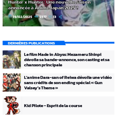
Hunter x Hunter : Une nouvelle saison
annoncée à Anime Japan 2025 ?
today
19/02/2025
5977
13
DERNIÈRES PUBLICATIONS
Le film Made in Abyss: Mezameru Shinpi
dévoile sa bande-annonce, son casting et sa
chanson principale
L’anime Dara-san of Reiwa dévoile une vidéo
sans crédits de son ending spécial « Gun
Valsey’s Theme »
Kid Pilote – Esprit de la course