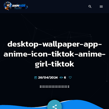
search
menu
desktop-wallpaper-app-
anime-icon-tiktok-anime-
girl-tiktok
26/04/2024
6
today
share
email