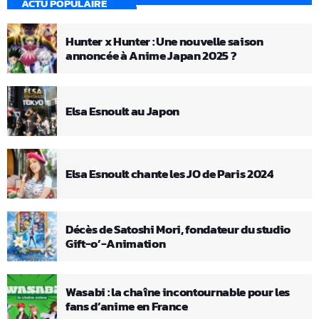
ACTU POPULAIRE
Hunter x Hunter : Une nouvelle saison
annoncée à Anime Japan 2025 ?
Elsa Esnoult au Japon
Elsa Esnoult chante les JO de Paris 2024
Décès de Satoshi Mori, fondateur du studio
Gift-o’-Animation
Wasabi : la chaîne incontournable pour les
fans d’anime en France