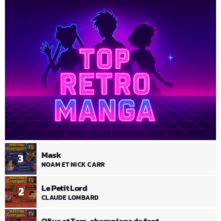
Mask
3
NOAM ET NICK CARR
Le Petit Lord
2
CLAUDE LOMBARD