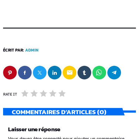
ÉCRIT PAR:
ADMIN
email
RATE IT
COMMENTAIRES D’ARTICLES (0)
Laisser une réponse
Vous devez être connecté pour ajouter un commentaire.