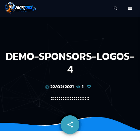
search
menu
DEMO-SPONSORS-LOGOS-
4
22/02/2021
1
today
share
email