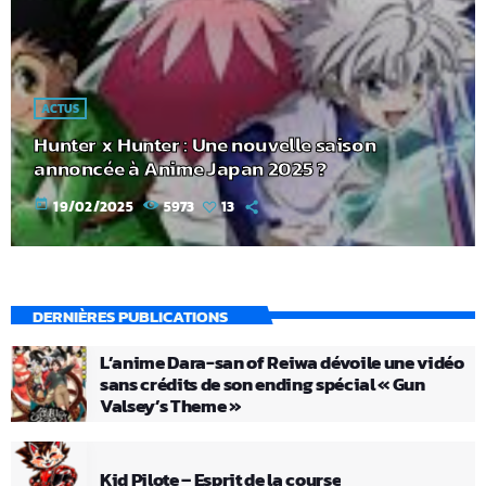
ACTUS
Hunter x Hunter : Une nouvelle saison
annoncée à Anime Japan 2025 ?
today
19/02/2025
5973
13
DERNIÈRES PUBLICATIONS
L’anime Dara-san of Reiwa dévoile une vidéo
sans crédits de son ending spécial « Gun
Valsey’s Theme »
Kid Pilote – Esprit de la course