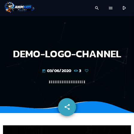
play_arrow
search
menu
DEMO-LOGO-CHANNEL
03/06/2020
3
today
share
email