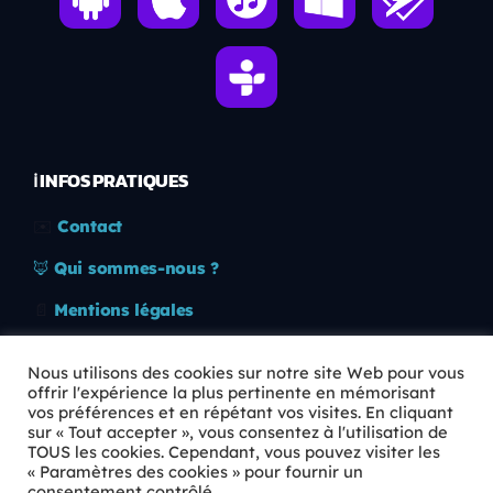
ℹ️ INFOS PRATIQUES
✉️
Contact
🦊
Qui sommes-nous ?
📄
Mentions légales
🔒
Confidentialité
Nous utilisons des cookies sur notre site Web pour vous
offrir l'expérience la plus pertinente en mémorisant
🛡️
RGPD
vos préférences et en répétant vos visites. En cliquant
sur « Tout accepter », vous consentez à l'utilisation de
Copyright © 2026 Animkids. Tous droits réservés.
TOUS les cookies. Cependant, vous pouvez visiter les
« Paramètres des cookies » pour fournir un
consentement contrôlé.