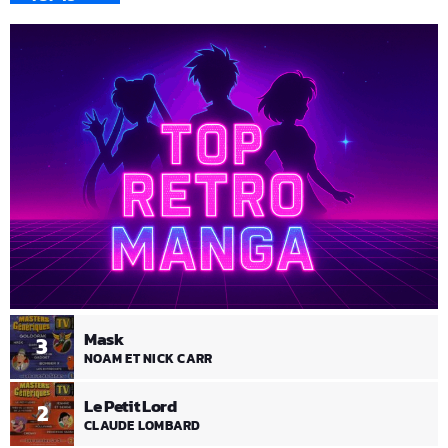
Mask
3
NOAM ET NICK CARR
Le Petit Lord
2
CLAUDE LOMBARD