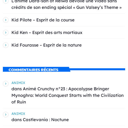
L’anime Dara-san of Reiwa dévoile une vidéo sans
crédits de son ending spécial « Gun Valsey’s Theme »
Kid Pilote – Esprit de la course
Kid Ken – Esprit des arts martiaux
Kid Fourasse – Esprit de la nature
COMMENTAIRES RÉCENTS
ANIMIX
dans
Animé Crunchy n°23 : Apocalypse Bringer
Mynoghra: World Conquest Starts with the Civilization
of Ruin
ANIMIX
dans
Castlevania : Noctune