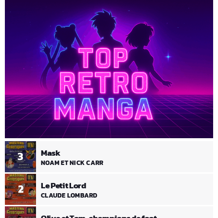
Mask
3
NOAM ET NICK CARR
Le Petit Lord
2
CLAUDE LOMBARD