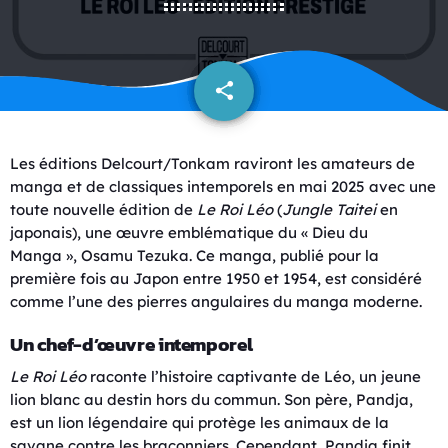
share
email
Les éditions Delcourt/Tonkam raviront les amateurs de
manga et de classiques intemporels en mai 2025 avec une
toute nouvelle édition de
Le Roi Léo
(
Jungle Taitei
en
japonais), une œuvre emblématique du « Dieu du
Manga », Osamu Tezuka. Ce manga, publié pour la
première fois au Japon entre 1950 et 1954, est considéré
comme l’une des pierres angulaires du manga moderne.
Un chef-d’œuvre intemporel
Le Roi Léo
raconte l’histoire captivante de Léo, un jeune
lion blanc au destin hors du commun. Son père, Pandja,
est un lion légendaire qui protège les animaux de la
savane contre les braconniers. Cependant, Pandja finit