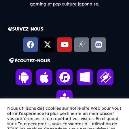
gaming et pop culture japonaise.
🌐 SUIVEZ-NOUS
🎧 ÉCOUTEZ-NOUS
Nous utilisons des cookies sur notre site Web pour vous
offrir l'expérience la plus pertinente en mémorisant
vos préférences et en répétant vos visites. En cliquant
sur « Tout accepter », vous consentez à l'utilisation de
ℹ️ INFOS PRATIQUES
TOUS les cookies. Cependant, vous pouvez visiter les