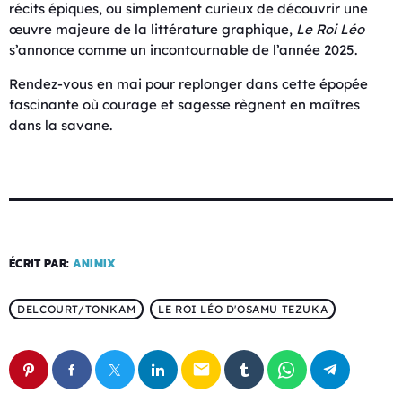
récits épiques, ou simplement curieux de découvrir une
œuvre majeure de la littérature graphique,
Le Roi Léo
s’annonce comme un incontournable de l’année 2025.
Rendez-vous en mai pour replonger dans cette épopée
fascinante où courage et sagesse règnent en maîtres
dans la savane.
ÉCRIT PAR:
ANIMIX
DELCOURT/TONKAM
LE ROI LÉO D'OSAMU TEZUKA
email