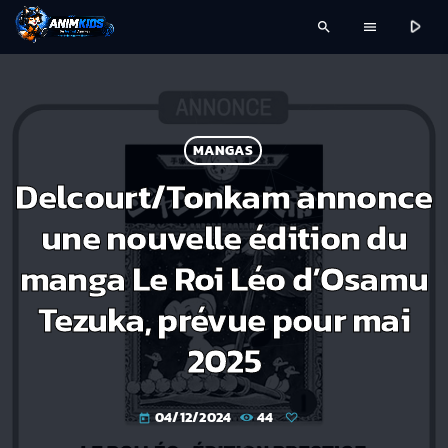
play_arrow
search
menu
MANGAS
Delcourt/Tonkam annonce
une nouvelle édition du
manga Le Roi Léo d’Osamu
Tezuka, prévue pour mai
2025
04/12/2024
44
today