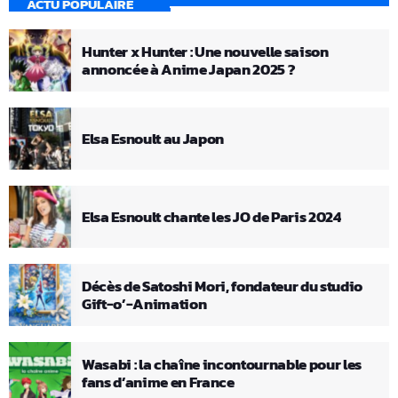
ACTU POPULAIRE
Hunter x Hunter : Une nouvelle saison
annoncée à Anime Japan 2025 ?
Elsa Esnoult au Japon
Elsa Esnoult chante les JO de Paris 2024
Décès de Satoshi Mori, fondateur du studio
Gift-o’-Animation
Wasabi : la chaîne incontournable pour les
fans d’anime en France