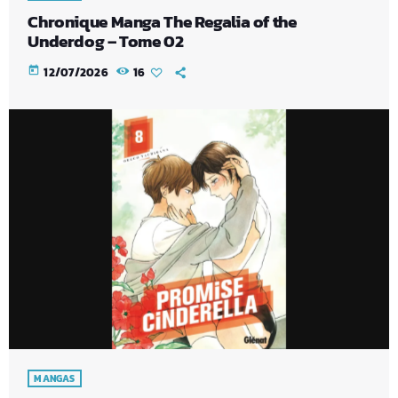
Chronique Manga The Regalia of the
Underdog – Tome 02
today
12/07/2026
16
MANGAS