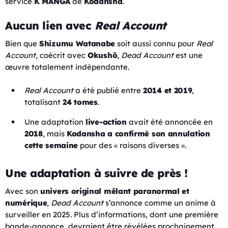
service
K MANGA
de
Kodansha
.
Aucun lien avec
Real Account
Bien que
Shizumu Watanabe
soit aussi connu pour
Real
Account
, coécrit avec
Okushō
,
Dead Account
est une
œuvre totalement indépendante.
Real Account
a été publié entre
2014 et 2019
,
totalisant
24 tomes
.
Une adaptation
live-action
avait été annoncée en
2018
, mais
Kodansha a confirmé son annulation
cette semaine
pour des « raisons diverses ».
Une adaptation à suivre de près !
Avec son
univers original mêlant paranormal et
numérique
,
Dead Account
s’annonce comme un anime à
surveiller en 2025. Plus d’informations, dont une première
bande-annonce, devraient être révélées prochainement.