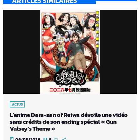
ARTICLES SIMILAIRES
ACTUS
L’anime Dara-san of Reiwa dévoile une vidéo
sans crédits de son ending spécial « Gun
Valsey’s Theme »
today
06/08/2026
8