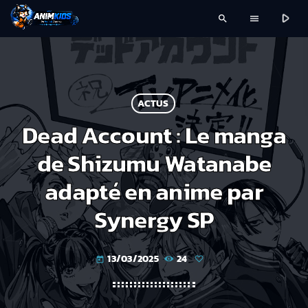
play_arrow
search
menu
ACTUS
Dead Account : Le manga
de Shizumu Watanabe
adapté en anime par
Synergy SP
13/03/2025
24
today