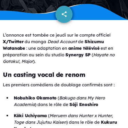
share
email
L’annonce est tombée ce jeudi sur le compte officiel
X/Twitter
du manga
Dead Account
de
Shizumu
Watanabe
: une adaptation en
anime télévisé
est en
préparation au sein du studio
Synergy SP
(
Hayate no
Gotoku!
,
Major
).
Un casting vocal de renom
Les premiers comédiens de doublage confirmés sont :
Nobuhiko Okamoto
(
Bakugo dans My Hero
Academia
) dans le rôle de
Sōji Enoshiro
Kōki Uchiyama
(
Meruem dans Hunter x Hunter,
Toge dans Jujutsu Kaisen
) dans le rôle de
Kukuru