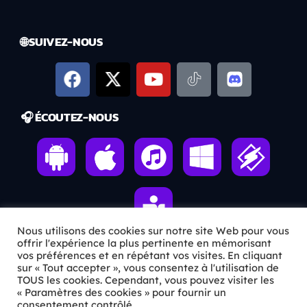
🌐 SUIVEZ-NOUS
🎧 ÉCOUTEZ-NOUS
Nous utilisons des cookies sur notre site Web pour vous
offrir l'expérience la plus pertinente en mémorisant
vos préférences et en répétant vos visites. En cliquant
sur « Tout accepter », vous consentez à l'utilisation de
ℹ️ INFOS PRATIQUES
TOUS les cookies. Cependant, vous pouvez visiter les
« Paramètres des cookies » pour fournir un
✉️
Contact
consentement contrôlé.