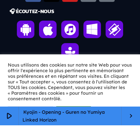
🎧 ÉCOUTEZ-NOUS
Nous utilisons des cookies sur notre site Web pour vous
offrir l'expérience la plus pertinente en mémorisant
vos préférences et en répétant vos visites. En cliquant
ℹ️ INFOS PRATIQUES
sur « Tout accepter », vous consentez à l'utilisation de
TOUS les cookies. Cependant, vous pouvez visiter les
« Paramètres des cookies » pour fournir un
✉️
Contact
consentement contrôlé.
🦊
Qui sommes-nous ?
Paramètres Cookie
Tout accepter
eki No Kyojin - Opening - Guren no Yumiya
play_arrow
keyboard_arrow_right
📄
Mentions légales
Linked Horizon
🔒
Confidentialité