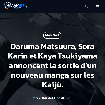
search
menu
MANGAS
Daruma Matsuura, Sora
Karin et Kaya Tsukiyama
annoncent la sortie d’un
nouveau manga sur les
Kaijû.
02/02/2024
21
today