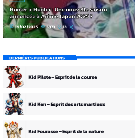
Hunter x Hunter : Une nouvelle saison
annoncée à Anime Japan 2025 ?
today
19/02/2025
5973
13
DERNIÈRES PUBLICATIONS
Kid Pilote – Esprit de la course
Kid Ken – Esprit des arts martiaux
Kid Fourasse – Esprit de la nature