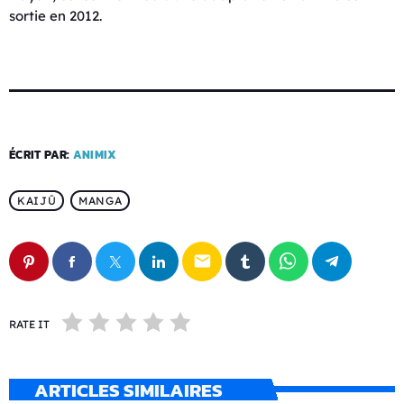
sortie en 2012.
ÉCRIT PAR:
ANIMIX
KAIJÛ
MANGA
email
RATE IT
ARTICLES SIMILAIRES