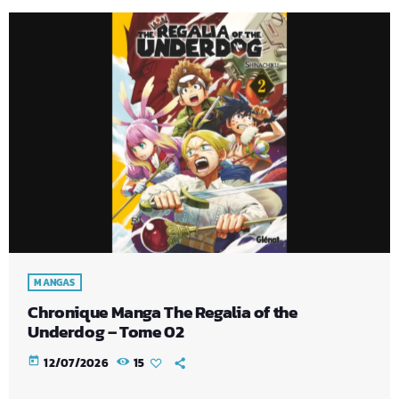
MANGAS
Chronique Manga The Regalia of the
Underdog – Tome 02
today
12/07/2026
15