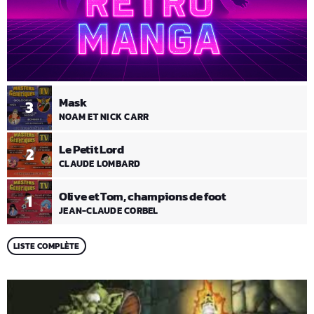
Mask
3
NOAM ET NICK CARR
Le Petit Lord
2
CLAUDE LOMBARD
Olive et Tom, champions de foot
1
JEAN-CLAUDE CORBEL
LISTE COMPLÈTE