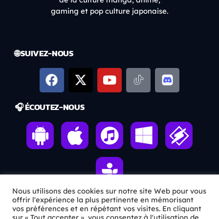
gaming et pop culture japonaise.
🌐 SUIVEZ-NOUS
🎧 ÉCOUTEZ-NOUS
Nous utilisons des cookies sur notre site Web pour vous
offrir l'expérience la plus pertinente en mémorisant
vos préférences et en répétant vos visites. En cliquant
ℹ️ INFOS PRATIQUES
sur « Tout accepter », vous consentez à l'utilisation de