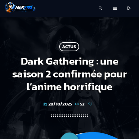
play_arrow
search
menu
ACTUS
Dark Gathering : une
saison 2 confirmée pour
l’anime horrifique
28/10/2025
52
today