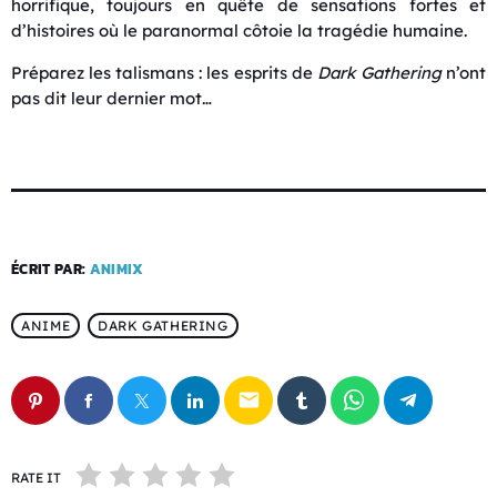
horrifique, toujours en quête de sensations fortes et
d’histoires où le paranormal côtoie la tragédie humaine.
Préparez les talismans : les esprits de
Dark Gathering
n’ont
pas dit leur dernier mot…
ÉCRIT PAR:
ANIMIX
ANIME
DARK GATHERING
email
RATE IT