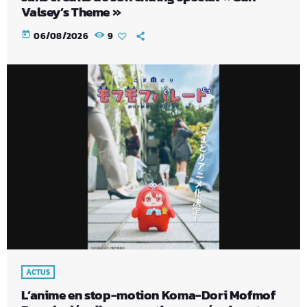
Valsey’s Theme »
today
06/08/2026
9
ACTUS
L’anime en stop-motion Koma-Dori Mofmof