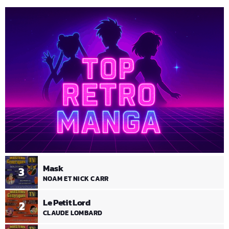
Mask
3
NOAM ET NICK CARR
Le Petit Lord
2
CLAUDE LOMBARD