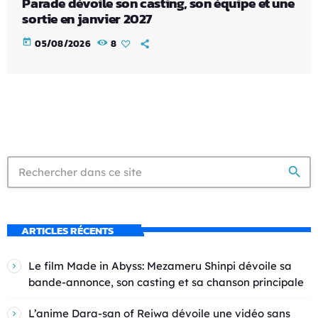
Parade dévoile son casting, son équipe et une
sortie en janvier 2027
today
05/08/2026
8
search
ARTICLES RÉCENTS
Le film Made in Abyss: Mezameru Shinpi dévoile sa
bande-annonce, son casting et sa chanson principale
L’anime Dara-san of Reiwa dévoile une vidéo sans