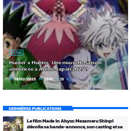
ACTUS
Hunter x Hunter : Une nouvelle saison
annoncée à Anime Japan 2025 ?
today
19/02/2025
5982
13
DERNIÈRES PUBLICATIONS
Le film Made in Abyss: Mezameru Shinpi
dévoile sa bande-annonce, son casting et sa