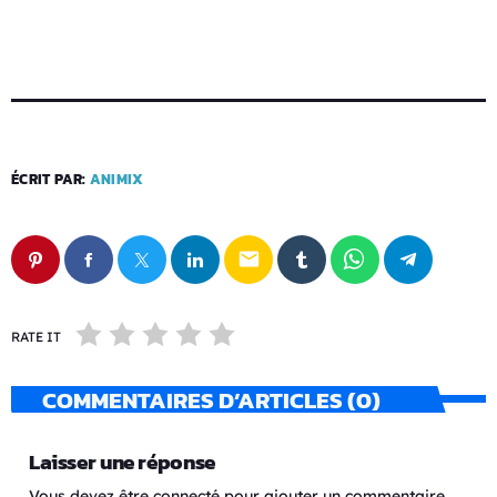
ÉCRIT PAR:
ANIMIX
email
RATE IT
COMMENTAIRES D’ARTICLES (0)
Laisser une réponse
Vous devez être connecté pour ajouter un commentaire.