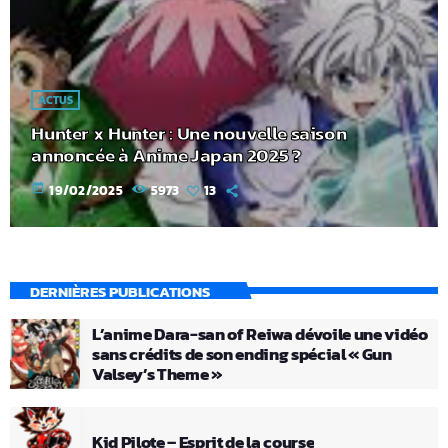
ACTUS
Hunter x Hunter : Une nouvelle saison
annoncée à Anime Japan 2025 ?
today
19/02/2025
5973
13
DERNIÈRES PUBLICATIONS
L’anime Dara-san of Reiwa dévoile une vidéo
sans crédits de son ending spécial « Gun
Valsey’s Theme »
Kid Pilote – Esprit de la course