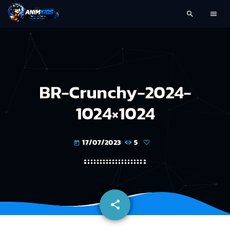
search
menu
BR-Crunchy-2024-
1024×1024
17/07/2023
5
today
share
email