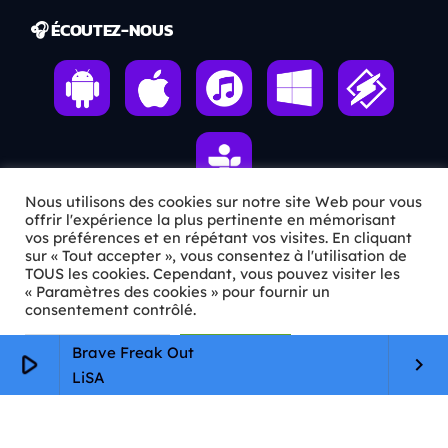
🎧 ÉCOUTEZ-NOUS
Nous utilisons des cookies sur notre site Web pour vous
offrir l'expérience la plus pertinente en mémorisant
vos préférences et en répétant vos visites. En cliquant
ℹ️ INFOS PRATIQUES
sur « Tout accepter », vous consentez à l'utilisation de
TOUS les cookies. Cependant, vous pouvez visiter les
« Paramètres des cookies » pour fournir un
✉️
Contact
consentement contrôlé.
🦊
Qui sommes-nous ?
Paramètres Cookie
Tout accepter
Brave Freak Out
play_arrow
keyboard_arrow_right
📄
Mentions légales
LiSA
🔒
Confidentialité
🛡️
RGPD