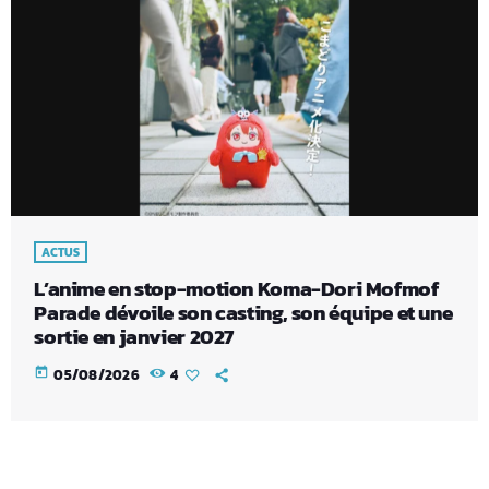
ACTUS
L’anime en stop-motion Koma-Dori Mofmof
Parade dévoile son casting, son équipe et une
sortie en janvier 2027
today
05/08/2026
4