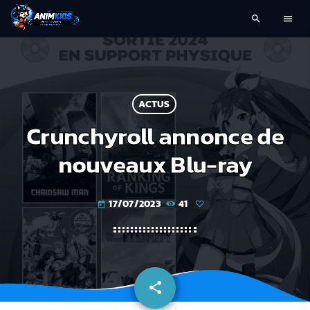
search
menu
ACTUS
Crunchyroll annonce de
nouveaux Blu-ray
17/07/2023
41
today
share
email