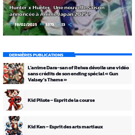
Hunter x Hunter : Une nouvelle saison
annoncée à Anime Japan 2025 ?
today
19/02/2025
5973
13
DERNIÈRES PUBLICATIONS
L’anime Dara-san of Reiwa dévoile une vidéo
sans crédits de son ending spécial « Gun
Valsey’s Theme »
Kid Pilote – Esprit de la course
Kid Ken – Esprit des arts martiaux