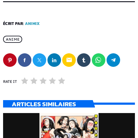
ÉCRIT PAR:
ANIMIX
ANIME
email
RATE IT
ARTICLES SIMILAIRES