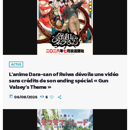
ACTUS
L’anime Dara-san of Reiwa dévoile une vidéo
sans crédits de son ending spécial « Gun
Valsey’s Theme »
today
06/08/2026
6