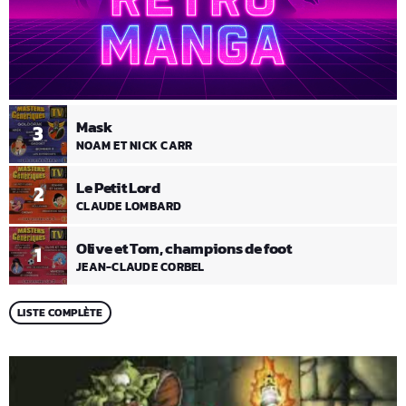
Mask
3
NOAM ET NICK CARR
Le Petit Lord
2
CLAUDE LOMBARD
Olive et Tom, champions de foot
1
JEAN-CLAUDE CORBEL
LISTE COMPLÈTE