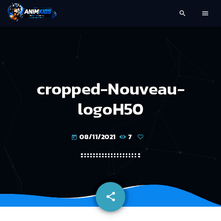
search
menu
cropped-Nouveau-
logoH50
08/11/2021
7
today
share
email