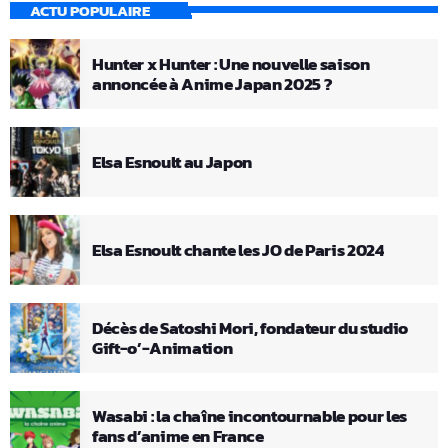
ACTU POPULAIRE
Hunter x Hunter : Une nouvelle saison
annoncée à Anime Japan 2025 ?
Elsa Esnoult au Japon
Elsa Esnoult chante les JO de Paris 2024
Décès de Satoshi Mori, fondateur du studio
Gift-o’-Animation
Wasabi : la chaîne incontournable pour les
fans d’anime en France