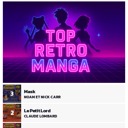
Mask
3
NOAM ET NICK CARR
Le Petit Lord
2
CLAUDE LOMBARD