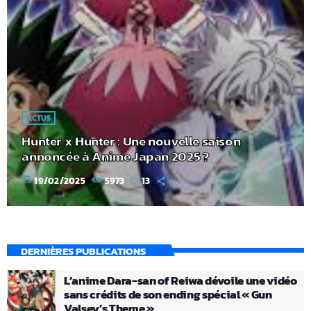
ACTUS
Hunter x Hunter : Une nouvelle saison
annoncée à Anime Japan 2025 ?
today
19/02/2025
5973
13
DERNIÈRES PUBLICATIONS
L’anime Dara-san of Reiwa dévoile une vidéo
sans crédits de son ending spécial « Gun
Valsey’s Theme »