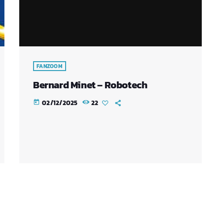
FANZOOM
Bernard Minet – Robotech
02/12/2025
22
today