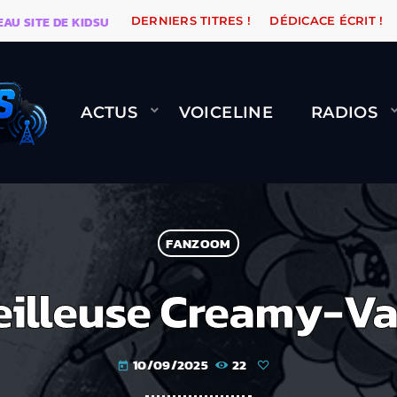
ITE DE KIDSUNE
WARÉTRO
ORANGE ROAD QUI PASSE
DERNIERS TITRES !
DÉDICACE ÉCRIT !
ACTUS
VOICELINE
RADIOS
FANZOOM
illeuse Creamy-Val
10/09/2025
22
today