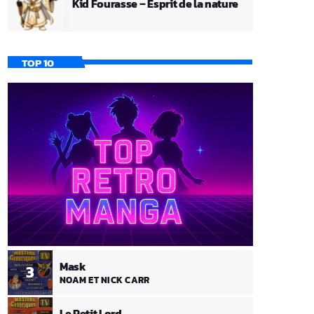
Kid Fourasse – Esprit de la nature
TOP 10
Mask
3
NOAM ET NICK CARR
Le Petit Lord