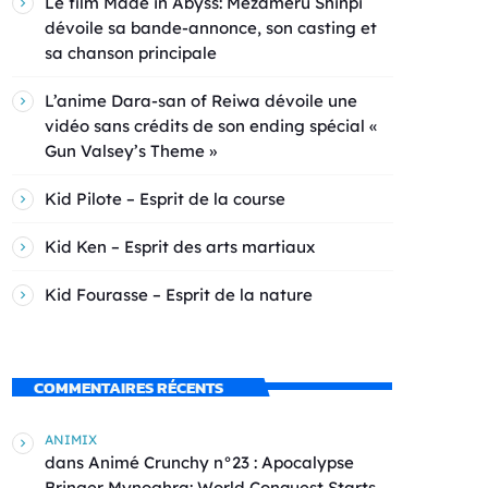
Le film Made in Abyss: Mezameru Shinpi
dévoile sa bande-annonce, son casting et
sa chanson principale
L’anime Dara-san of Reiwa dévoile une
vidéo sans crédits de son ending spécial «
Gun Valsey’s Theme »
Kid Pilote – Esprit de la course
Kid Ken – Esprit des arts martiaux
Kid Fourasse – Esprit de la nature
COMMENTAIRES RÉCENTS
ANIMIX
dans
Animé Crunchy n°23 : Apocalypse
Bringer Mynoghra: World Conquest Starts