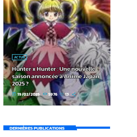
ACTUS
Hunter x Hunter : Une nouvelle
saison annoncée à Anime Japan
2025 ?
19/02/2025
5976
13
today
DERNIÈRES PUBLICATIONS