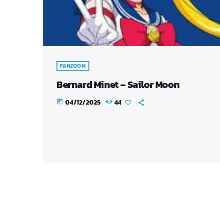
FANZOOM
Bernard Minet – Sailor Moon
04/12/2025
44
today