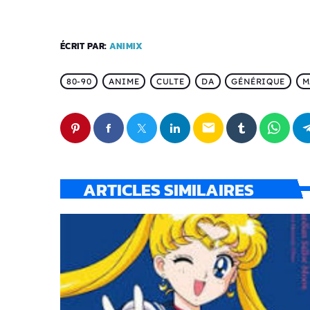
ÉCRIT PAR:
ANIMIX
80-90
ANIME
CULTE
DA
GÉNÉRIQUE
M
email
ARTICLES SIMILAIRES