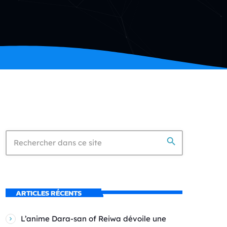
search
ARTICLES RÉCENTS
L’anime Dara-san of Reiwa dévoile une