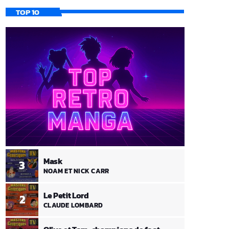
TOP 10
Mask
3
NOAM ET NICK CARR
Le Petit Lord
2
CLAUDE LOMBARD