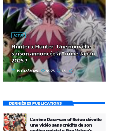
ACTUS
Hunter x Hunter : Une nouvelle
saison annoncée à Anime Japan
2025 ?
19/02/2025
5975
13
today
DERNIÈRES PUBLICATIONS
L’anime Dara-san of Reiwa dévoile
une vidéo sans crédits de son
ending spécial « Gun Valsey’s