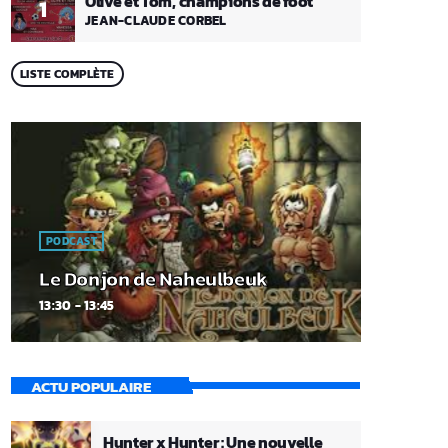
Olive et Tom, champions de foot
1
JEAN-CLAUDE CORBEL
LISTE COMPLÈTE
PODCAST
Le Donjon de Naheulbeuk
13:30 - 13:45
ACTU POPULAIRE
Hunter x Hunter : Une nouvelle