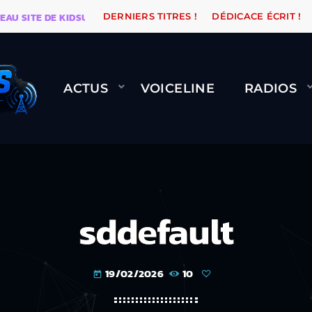
ITE DE KIDSUNE
WARÉTRO
ORANGE ROAD QUI PASS
DERNIERS TITRES !
DÉDICACE ÉCRIT !
ACTUS
VOICELINE
RADIOS
sddefault
19/02/2026
10
today