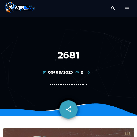
search
menu
2681
09/09/2025
2
today
share
email