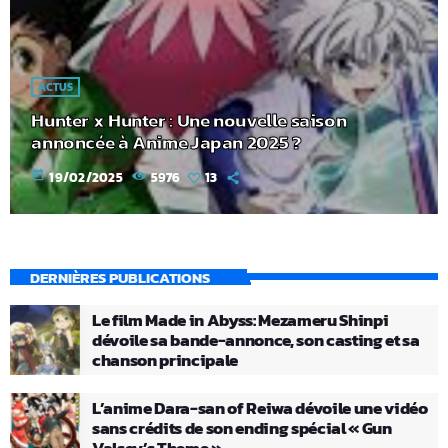
ACTUS
Hunter x Hunter : Une nouvelle saison
annoncée à Anime Japan 2025 ?
today
19/02/2025
5976
13
DERNIÈRES PUBLICATIONS
Le film Made in Abyss: Mezameru Shinpi
dévoile sa bande-annonce, son casting et sa
chanson principale
L’anime Dara-san of Reiwa dévoile une vidéo
sans crédits de son ending spécial « Gun