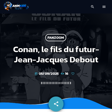
search
menu
FANZOOM
Conan, le fils du futur-
Jean-Jacques Debout
05/09/2025
16
today
share
email