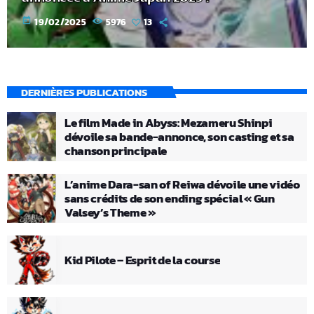
today
19/02/2025
5976
13
DERNIÈRES PUBLICATIONS
Le film Made in Abyss: Mezameru Shinpi
dévoile sa bande-annonce, son casting et sa
chanson principale
L’anime Dara-san of Reiwa dévoile une vidéo
sans crédits de son ending spécial « Gun
Valsey’s Theme »
Kid Pilote – Esprit de la course