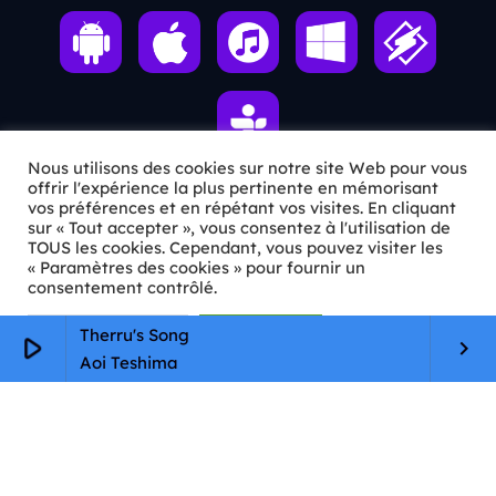
Nous utilisons des cookies sur notre site Web pour vous
offrir l'expérience la plus pertinente en mémorisant
vos préférences et en répétant vos visites. En cliquant
ℹ️ INFOS PRATIQUES
sur « Tout accepter », vous consentez à l'utilisation de
TOUS les cookies. Cependant, vous pouvez visiter les
« Paramètres des cookies » pour fournir un
✉️
Contact
consentement contrôlé.
🦊
Qui sommes-nous ?
Paramètres Cookie
Tout accepter
Therru's Song
play_arrow
keyboard_arrow_right
📄
Mentions légales
Aoi Teshima
🔒
Confidentialité
🛡️
RGPD
Copyright © 2026 Animkids. Tous droits réservés.