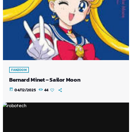
FANZOOM
Bernard Minet – Sailor Moon
today
04/12/2025
44