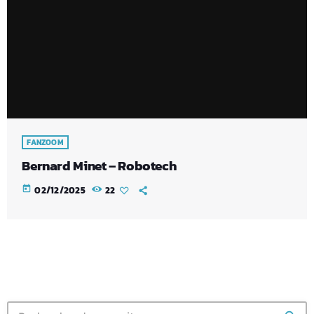
FANZOOM
Bernard Minet – Robotech
today
02/12/2025
22