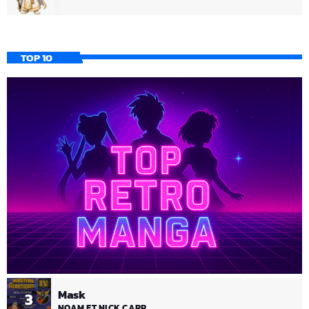
TOP 10
Mask
3
NOAM ET NICK CARR