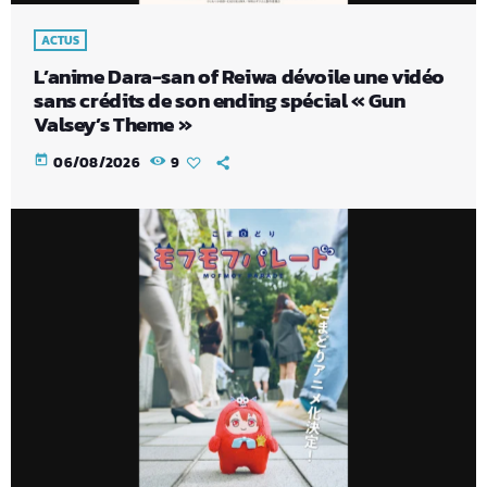
ACTUS
L’anime Dara-san of Reiwa dévoile une vidéo
sans crédits de son ending spécial « Gun
Valsey’s Theme »
today
06/08/2026
9