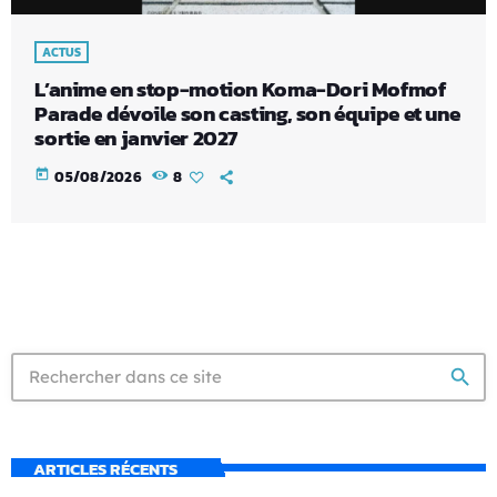
ACTUS
L’anime en stop-motion Koma-Dori Mofmof
Parade dévoile son casting, son équipe et une
sortie en janvier 2027
today
05/08/2026
8
search
ARTICLES RÉCENTS