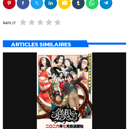
email
RATE IT
ARTICLES SIMILAIRES