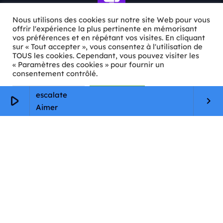
Nous utilisons des cookies sur notre site Web pour vous
offrir l'expérience la plus pertinente en mémorisant
vos préférences et en répétant vos visites. En cliquant
ℹ️ INFOS PRATIQUES
sur « Tout accepter », vous consentez à l'utilisation de
TOUS les cookies. Cependant, vous pouvez visiter les
« Paramètres des cookies » pour fournir un
✉️
Contact
consentement contrôlé.
🦊
Qui sommes-nous ?
Paramètres Cookie
Tout accepter
escalate
play_arrow
keyboard_arrow_right
📄
Mentions légales
Aimer
🔒
Confidentialité
🛡️
RGPD
Copyright © 2026 Animkids. Tous droits réservés.