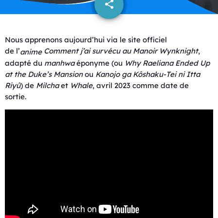
share
email
Nous apprenons aujourd’hui via le site officiel
de l’
Comment j’ai survécu au Manoir Wynknight
,
anime
adapté du
manhwa
éponyme (ou
Why Raeliana Ended Up
at the Duke’s Mansion
ou
Kanojo ga Kôshaku-Tei ni Itta
Riyû
) de
Milcha
et
Whale
, avril 2023 comme date de
sortie.