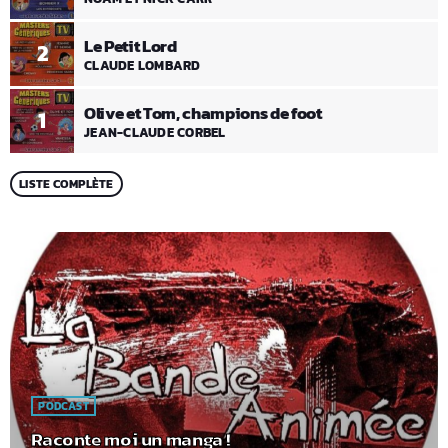
Le Petit Lord
2
CLAUDE LOMBARD
Olive et Tom, champions de foot
1
JEAN-CLAUDE CORBEL
LISTE COMPLÈTE
PODCAST
Raconte moi un manga !