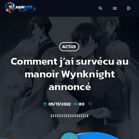
play_arrow
search
menu
ACTUS
Comment j’ai survécu au
manoir Wynknight
annoncé
05/11/2022
80
today