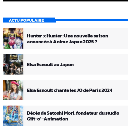
ACTU POPULAIRE
Hunter x Hunter : Une nouvelle saison
annoncée à Anime Japan 2025 ?
Elsa Esnoult au Japon
Elsa Esnoult chante les JO de Paris 2024
Décès de Satoshi Mori, fondateur du studio
Gift-o’-Animation