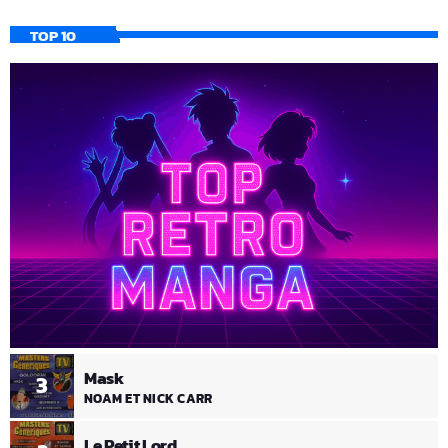
TOP 10
Mask
3
NOAM ET NICK CARR
Le Petit Lord