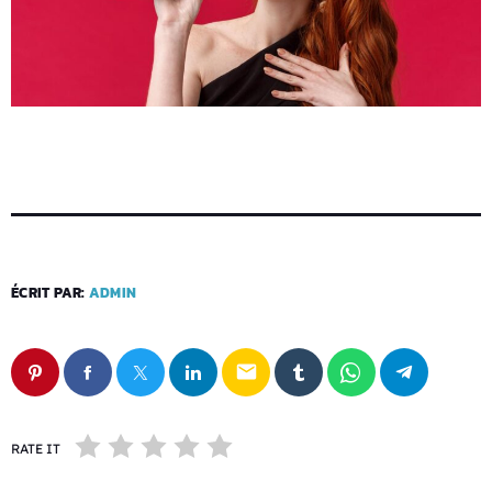
ÉCRIT PAR:
ADMIN
email
RATE IT