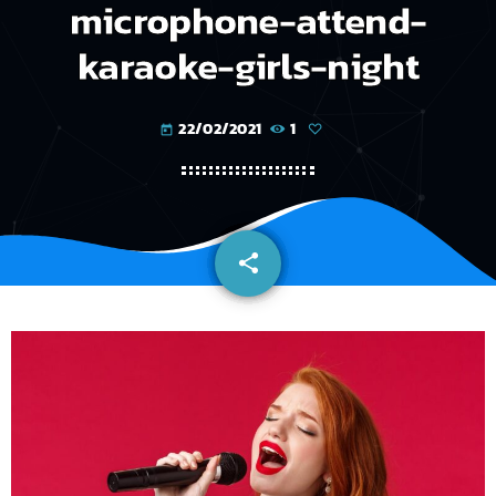
microphone-attend-
karaoke-girls-night
22/02/2021
1
today
share
email