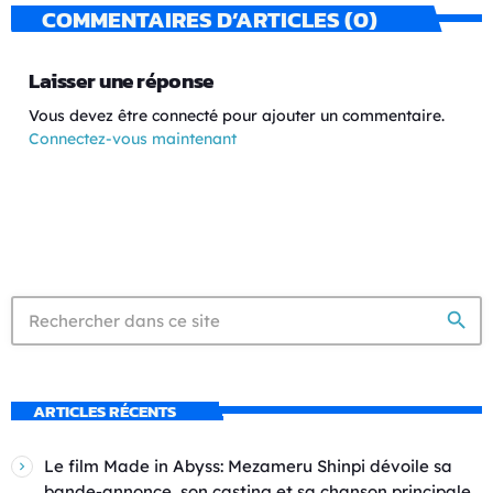
COMMENTAIRES D’ARTICLES (0)
Laisser une réponse
Vous devez être connecté pour ajouter un commentaire.
Connectez-vous maintenant
search
ARTICLES RÉCENTS
Le film Made in Abyss: Mezameru Shinpi dévoile sa
bande-annonce, son casting et sa chanson principale