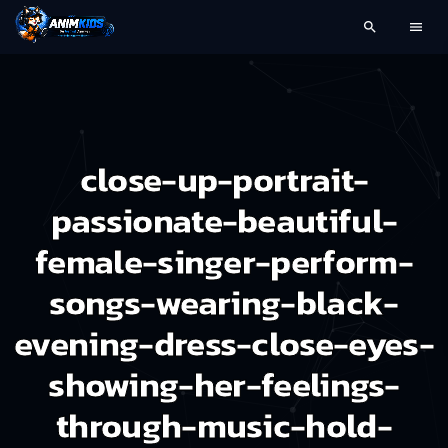
search
menu
close-up-portrait-
passionate-beautiful-
female-singer-perform-
songs-wearing-black-
evening-dress-close-eyes-
showing-her-feelings-
through-music-hold-