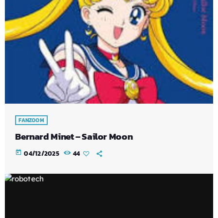
FANZOOM
Bernard Minet – Sailor Moon
today
04/12/2025
44