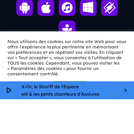
Nous utilisons des cookies sur notre site Web pour vous
offrir l'expérience la plus pertinente en mémorisant
vos préférences et en répétant vos visites. En cliquant
ℹ️ INFOS PRATIQUES
sur « Tout accepter », vous consentez à l'utilisation de
TOUS les cookies. Cependant, vous pouvez visiter les
« Paramètres des cookies » pour fournir un
✉️
Contact
consentement contrôlé.
🦊
Qui sommes-nous ?
Paramètres Cookie
Tout accepter
X-Or, le Shйriff de l'Espace
play_arrow
keyboard_arrow_right
📄
Mentions légales
e Savelli & les petits chanteurs d'Asniиres
🔒
Confidentialité
🛡️
RGPD
Copyright © 2026 Animkids. Tous droits réservés.