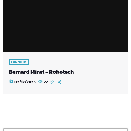
FANZOOM
Bernard Minet – Robotech
today
02/12/2025
22