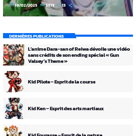
today
19/02/2025
5973
13
DERNIÈRES PUBLICATIONS
L’anime Dara-san of Reiwa dévoile une vidéo
sans crédits de son ending spécial « Gun
Valsey’s Theme »
Kid Pilote – Esprit de la course
Kid Ken – Esprit des arts martiaux
Kid Fourasse – Esprit de la nature