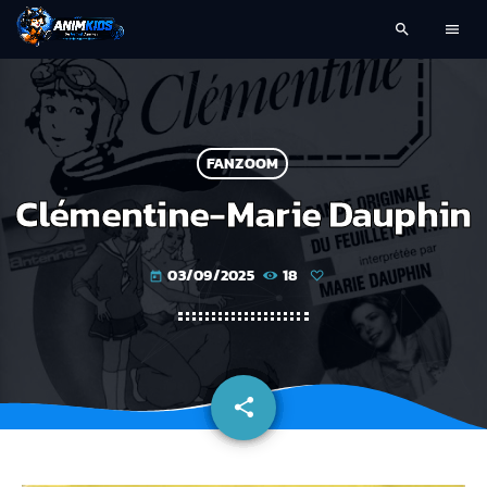
search
menu
FANZOOM
Clémentine-Marie Dauphin
03/09/2025
18
today
share
email