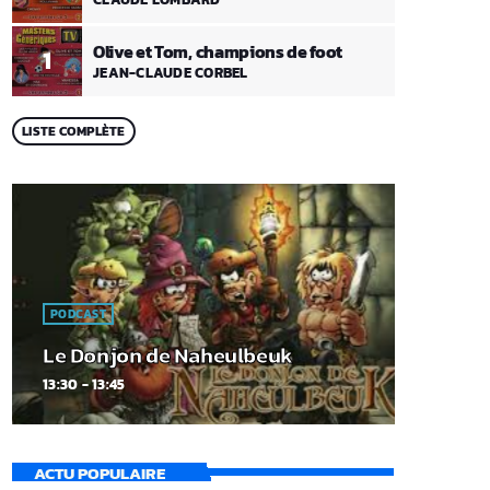
Olive et Tom, champions de foot
1
JEAN-CLAUDE CORBEL
LISTE COMPLÈTE
PODCAST
Le Donjon de Naheulbeuk
13:30 - 13:45
ACTU POPULAIRE