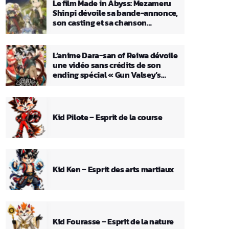
Le film Made in Abyss: Mezameru
Shinpi dévoile sa bande-annonce,
son casting et sa chanson
principale
L’anime Dara-san of Reiwa dévoile
une vidéo sans crédits de son
ending spécial « Gun Valsey’s
Theme »
Kid Pilote – Esprit de la course
Kid Ken – Esprit des arts martiaux
Kid Fourasse – Esprit de la nature