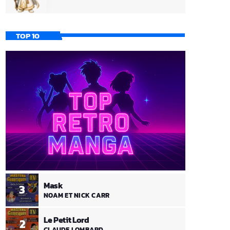
TOP 10
Mask
3
NOAM ET NICK CARR
Le Petit Lord
2
CLAUDE LOMBARD