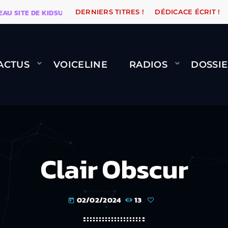
ITE DE KIDSUNE
WARÉTRO
ORANGE ROAD QUI PASS
DERNIERS TITRES !
DÉDICACE ÉCRIT !
ACTUS
VOICELINE
RADIOS
DOSSIE
Clair Obscur
02/02/2024
13
today