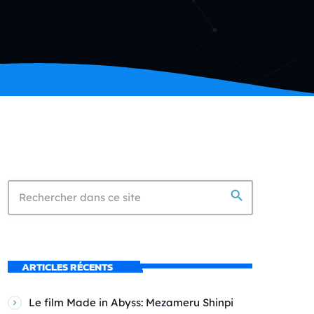
search
ARTICLES RÉCENTS
Le film Made in Abyss: Mezameru Shinpi