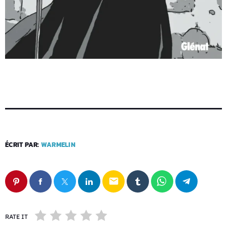
ÉCRIT PAR:
WARMELIN
email
RATE IT