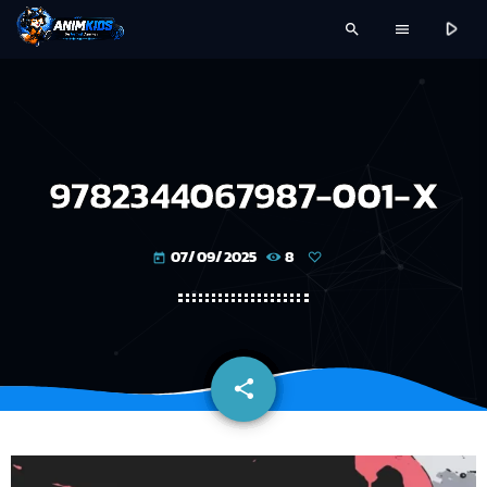
play_arrow
search
menu
9782344067987-001-X
07/09/2025
8
today
share
email