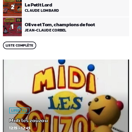
Le Petit Lord
2
CLAUDE LOMBARD
Olive et Tom, champions de foot
1
JEAN-CLAUDE CORBEL
LISTE COMPLÈTE
LIFESTYLE
Midi les zouzou
12:15 - 12:45