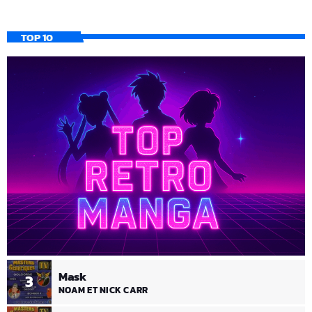
TOP 10
Mask
3
NOAM ET NICK CARR