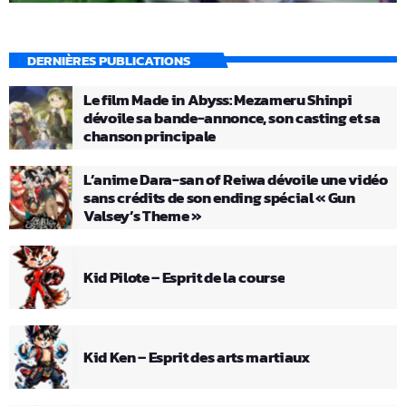
DERNIÈRES PUBLICATIONS
Le film Made in Abyss: Mezameru Shinpi
dévoile sa bande-annonce, son casting et sa
chanson principale
L’anime Dara-san of Reiwa dévoile une vidéo
sans crédits de son ending spécial « Gun
Valsey’s Theme »
Kid Pilote – Esprit de la course
Kid Ken – Esprit des arts martiaux