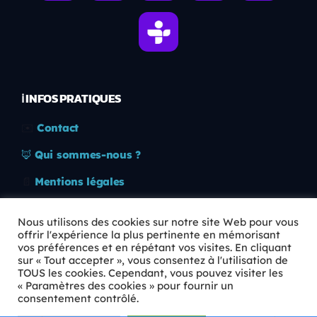
ℹ️ INFOS PRATIQUES
✉️
Contact
🦊
Qui sommes-nous ?
📄
Mentions légales
🔒
Confidentialité
Nous utilisons des cookies sur notre site Web pour vous
offrir l'expérience la plus pertinente en mémorisant
🛡️
RGPD
vos préférences et en répétant vos visites. En cliquant
sur « Tout accepter », vous consentez à l'utilisation de
Copyright © 2026 Animkids. Tous droits réservés.
TOUS les cookies. Cependant, vous pouvez visiter les
« Paramètres des cookies » pour fournir un
consentement contrôlé.