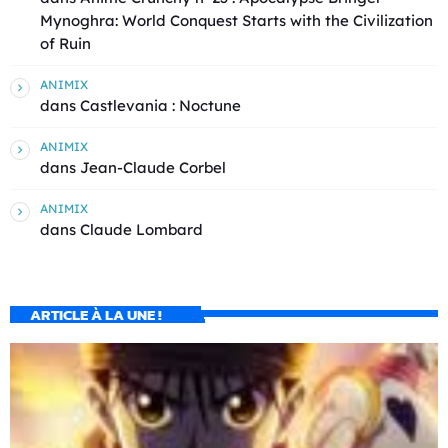
Mynoghra: World Conquest Starts with the Civilization
of Ruin
ANIMIX
dans
Castlevania : Noctune
ANIMIX
dans
Jean-Claude Corbel
ANIMIX
dans
Claude Lombard
ARTICLE À LA UNE !