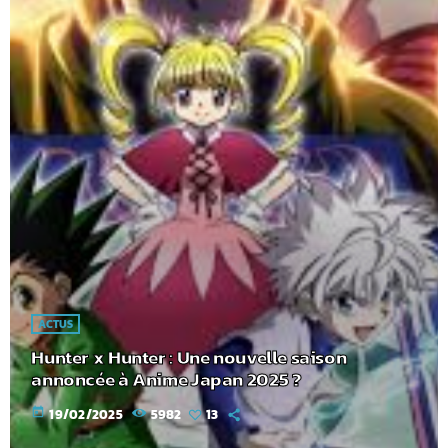
ACTUS
Hunter x Hunter : Une nouvelle saison
annoncée à Anime Japan 2025 ?
today
19/02/2025
5982
13