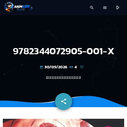
play_arrow
search
menu
9782344072905-001-X
30/05/2026
4
today
share
email