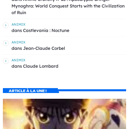
Mynoghra: World Conquest Starts with the Civilization
of Ruin
ANIMIX
dans
Castlevania : Noctune
ANIMIX
dans
Jean-Claude Corbel
ANIMIX
dans
Claude Lombard
ARTICLE À LA UNE !