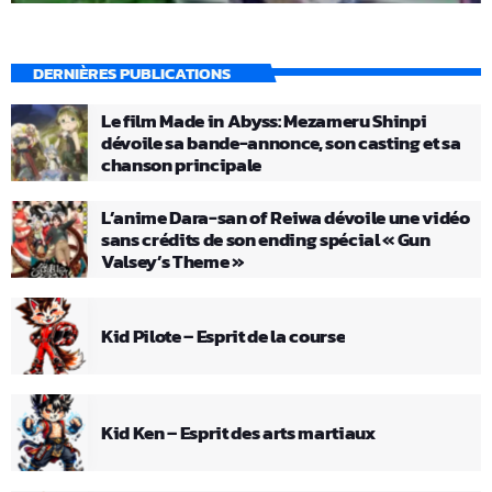
DERNIÈRES PUBLICATIONS
Le film Made in Abyss: Mezameru Shinpi
dévoile sa bande-annonce, son casting et sa
chanson principale
L’anime Dara-san of Reiwa dévoile une vidéo
sans crédits de son ending spécial « Gun
Valsey’s Theme »
Kid Pilote – Esprit de la course
Kid Ken – Esprit des arts martiaux