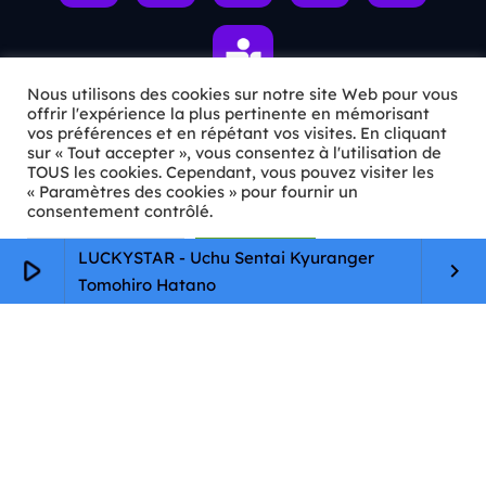
Nous utilisons des cookies sur notre site Web pour vous
offrir l'expérience la plus pertinente en mémorisant
vos préférences et en répétant vos visites. En cliquant
sur « Tout accepter », vous consentez à l'utilisation de
ℹ️ INFOS PRATIQUES
TOUS les cookies. Cependant, vous pouvez visiter les
« Paramètres des cookies » pour fournir un
✉️
Contact
consentement contrôlé.
🦊
Qui sommes-nous ?
Paramètres Cookie
Tout accepter
LUCKYSTAR - Uchu Sentai Kyuranger
play_arrow
keyboard_arrow_right
Tomohiro Hatano
📄
Mentions légales
🔒
Confidentialité
🛡️
RGPD
Copyright © 2026 Animkids. Tous droits réservés.