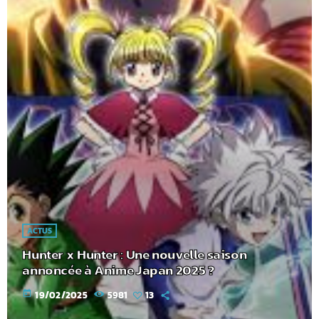
ACTUS
Hunter x Hunter : Une nouvelle saison
annoncée à Anime Japan 2025 ?
today
19/02/2025
5981
13