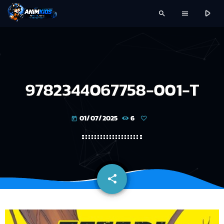
play_arrow
search
menu
9782344067758-001-T
01/07/2025
6
today
share
email