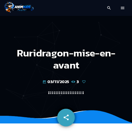
search
menu
Ruridragon-mise-en-
avant
03/11/2025
3
today
share
email