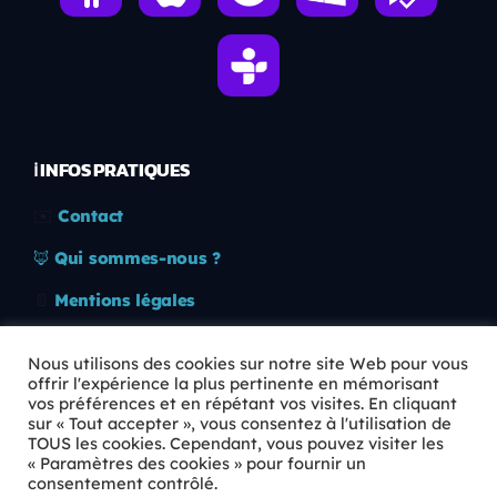
ℹ️ INFOS PRATIQUES
✉️
Contact
🦊
Qui sommes-nous ?
📄
Mentions légales
🔒
Confidentialité
Nous utilisons des cookies sur notre site Web pour vous
offrir l'expérience la plus pertinente en mémorisant
🛡️
RGPD
vos préférences et en répétant vos visites. En cliquant
sur « Tout accepter », vous consentez à l'utilisation de
Copyright © 2026 Animkids. Tous droits réservés.
TOUS les cookies. Cependant, vous pouvez visiter les
« Paramètres des cookies » pour fournir un
consentement contrôlé.