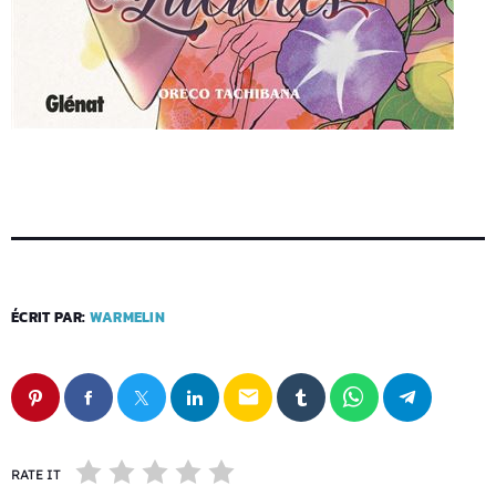
ÉCRIT PAR:
WARMELIN
email
RATE IT