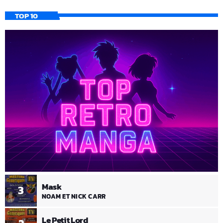
TOP 10
Mask
3
NOAM ET NICK CARR
Le Petit Lord