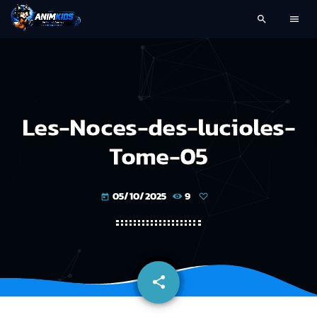
search
menu
Les-Noces-des-lucioles-
Tome-05
05/10/2025
9
today
share
email